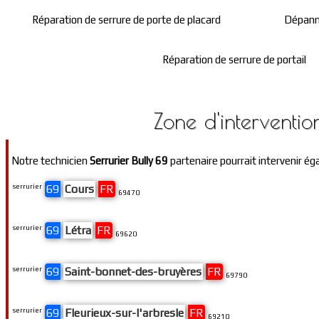
Réparation de serrure de porte de placard
Dépanna
Réparation de serrure de portail
Zone d'interventio
Notre technicien
Serrurier Bully 69
partenaire pourrait intervenir ég
serrurier
69
Cours
FR
69470
serrurier
69
Létra
FR
69620
serrurier
69
Saint-bonnet-des-bruyères
FR
69790
serrurier
69
Fleurieux-sur-l'arbresle
FR
69210