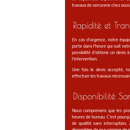
travaux de serrurerie chez vous
Rapidité et Tra
En cas d'urgence, notre équi
porte dans l'heure qui suit votr
possibilité d'obtenir un devis
l'intervention.
Une fois le devis accepté, n
effectuer les travaux nécessair
Disponibilité Sa
Nous comprenons que les prob
heures de bureau. C'est pourquo
de qualité sans interruptio
disponibles de jour comme de nu