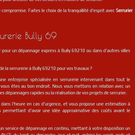
 compromise. Faites le choix de la tranquillité d'esprit avec
Serrurier
rerie Bully 69
r pour un dépannage express à Bully 69210 ou dans d'autres villes
e la serrurerie à Bully 69210 pour vos travaux ?
une entreprise spécialisée en serrurerie intervenant dans tout le
vous êtes au bon endroit. Nous vous mettons en relation avec un
des dépannages rapides ou la réalisation de vos projets de serrurier.
r dans l'heure en cas d'urgence, et vous propose une estimation à
us permettant d'avoir une idée approximative des coûts avant le
n service de dépannage en continu, mettant à votre disposition un
 24h/7j, du lundi au dimanche, jour et nuit, même les week-ends et