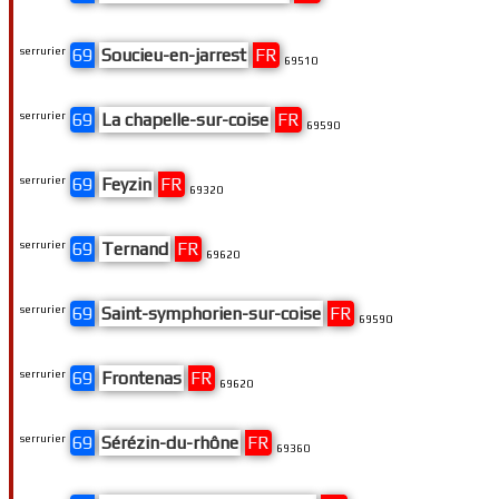
serrurier
69
Soucieu-en-jarrest
FR
69510
serrurier
69
La chapelle-sur-coise
FR
69590
serrurier
69
Feyzin
FR
69320
serrurier
69
Ternand
FR
69620
serrurier
69
Saint-symphorien-sur-coise
FR
69590
serrurier
69
Frontenas
FR
69620
serrurier
69
Sérézin-du-rhône
FR
69360