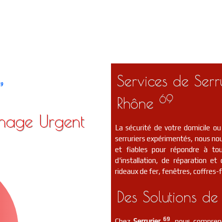
Services de Serr
69
69
Rhône
nnage Urgent
La sécurité de votre domicile ou
serruriers expérimentés, nous nou
et fiables pour répondre à to
d'installation, de réparation e
rideaux de fer, fenêtres, coffres-f
Des Solutions de
69
Chez
Serrurier
, nous compreno