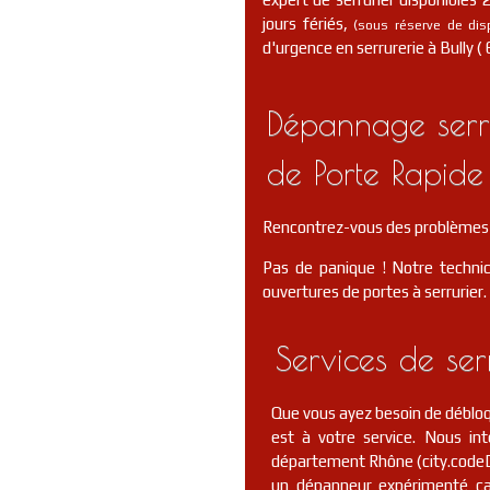
jours fériés,
(sous réserve de dispo
d'urgence en serrurerie à Bully ( 
Dépannage serru
de Porte Rapide 
Rencontrez-vous des problèmes d
Pas de panique ! Notre technic
ouvertures de portes à serrurier.
Services de se
Que vous ayez besoin de débloqu
est à votre service. Nous i
département Rhône (city.codeD
un dépanneur expérimenté ca