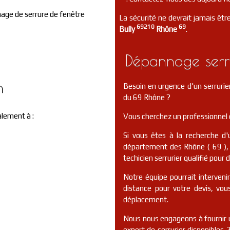
ge de serrure de fenêtre
La sécurité ne devrait jamais être
69210
69
Bully
Rhône
.
Dépannage serru
n
Besoin en urgence d'un serrurie
du 69 Rhône ?
alement à :
Vous cherchez un professionnel d
Si vous êtes à la recherche d'
département des Rhône ( 69 ), 
techicien serrurier qualifié pour 
Notre équipe pourrait interveni
distance pour votre devis, vo
déplacement.
Nous nous engageons à fournir u
expert de serrurier disponibles