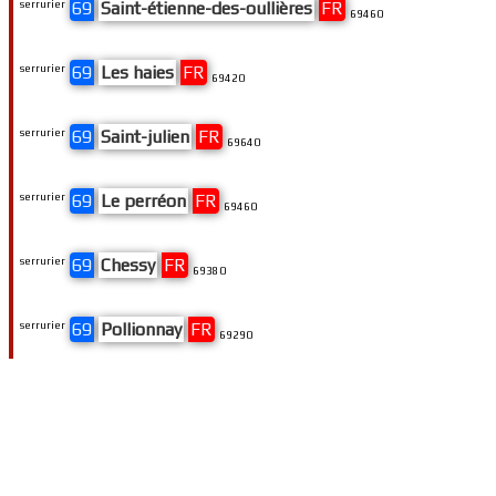
serrurier
69
Saint-étienne-des-oullières
FR
69460
serrurier
69
Les haies
FR
69420
serrurier
69
Saint-julien
FR
69640
serrurier
69
Le perréon
FR
69460
serrurier
69
Chessy
FR
69380
serrurier
69
Pollionnay
FR
69290
serrurier
69
Meaux-la-montagne
FR
69550
serrurier
69
Bessenay
FR
69690