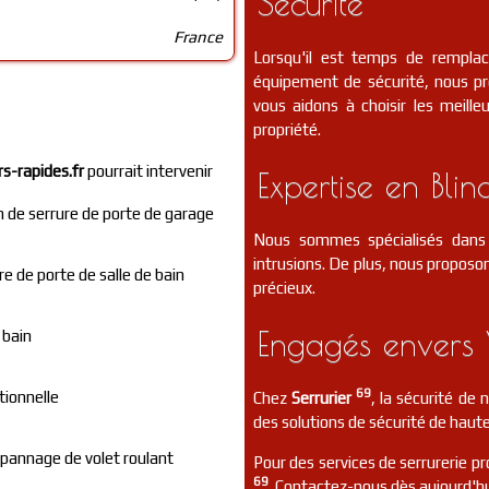
Sécurité
France
Lorsqu'il est temps de rempla
équipement de sécurité, nous p
vous aidons à choisir les meill
propriété.
rs-rapides.fr
pourrait intervenir
Expertise en Blin
 de serrure de porte de garage
Nous sommes spécialisés dans 
intrusions. De plus, nous proposon
e de porte de salle de bain
précieux.
Engagés envers 
 bain
69
tionnelle
Chez
Serrurier
, la sécurité de
des solutions de sécurité de haute
pannage de volet roulant
Pour des services de serrurerie pr
69
. Contactez-nous dès aujourd'hu