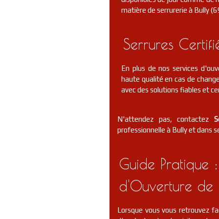
matière de serrurerie à Bully (6
Serrures Certif
En plus de nos services d'ouv
haute qualité en cas de change
avec des solutions fiables et cer
N'attendez pas, contactez
S
professionnelle à Bully et dans se
Guide Pratique :
d'Ouverture de 
Lorsque vous vous retrouvez fa