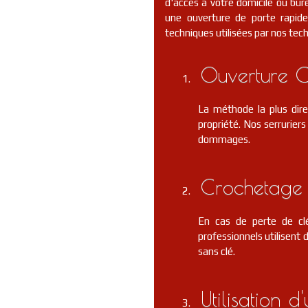
d'accès à votre domicile ou bure
une ouverture de porte rapide 
techniques utilisées par nos tec
Ouverture C
La méthode la plus dire
propriété. Nos serrurier
dommages.
Crochetage 
En cas de perte de clé
professionnels utilisent 
sans clé.
Utilisation 