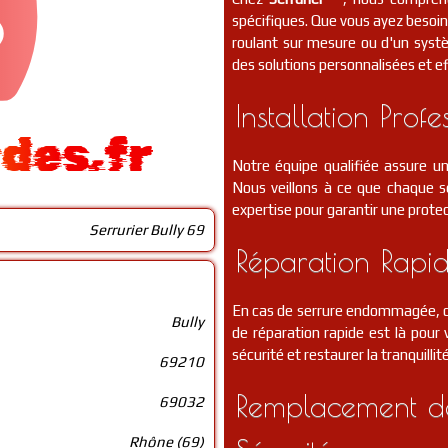
spécifiques. Que vous ayez besoin 
roulant sur mesure ou d'un syst
des solutions personnalisées et ef
Installation Profe
ides.fr
Notre équipe qualifiée assure un
Nous veillons à ce que chaque se
expertise pour garantir une protec
Serrurier Bully 69
Réparation Rapid
En cas de serrure endommagée, de
Bully
de réparation rapide est là pou
sécurité et restaurer la tranquillit
69210
Remplacement de
69032
Rhône (69)