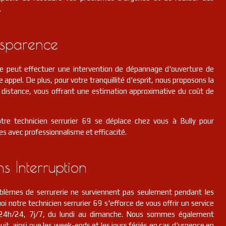
.
nsparence
pe peut effectuer une intervention de dépannage d'ouverture de
e appel. De plus, pour votre tranquillité d'esprit, nous proposons la
 à distance, vous offrant une estimation approximative du coût de
otre technicien serrurier 69 se déplace chez vous à Bully pour
es avec professionnalisme et efficacité.
ns Interruption
lèmes de serrurerie ne surviennent pas seulement pendant les
i notre technicien serrurier 69 s'efforce de vous offrir un service
n, 24h/24, 7j/7, du lundi au dimanche. Nous sommes également
it, ainsi que les week-ends et les jours fériés en cas d'urgence en