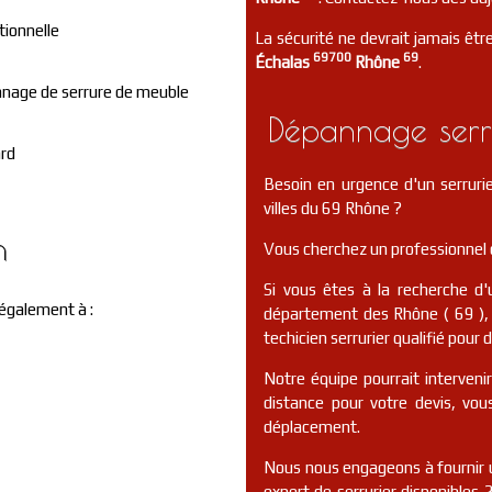
tionnelle
La sécurité ne devrait jamais être
69700
69
Échalas
Rhône
.
nage de serrure de meuble
Dépannage serr
ard
Besoin en urgence d'un serrur
villes du 69 Rhône ?
n
Vous cherchez un professionnel d
Si vous êtes à la recherche d'
 également à :
département des Rhône ( 69 ), 
techicien serrurier qualifié pour 
Notre équipe pourrait interveni
distance pour votre devis, vo
déplacement.
Nous nous engageons à fournir u
expert de serrurier disponibles