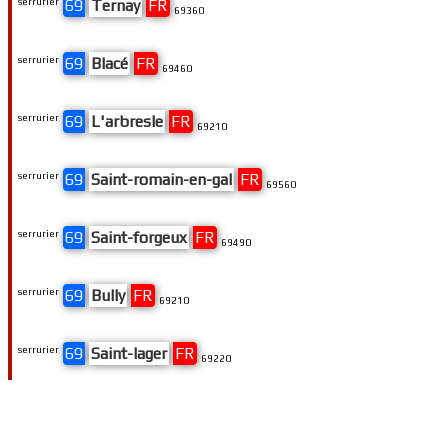
serrurier
69
Ternay
FR
69360
serrurier
69
Blacé
FR
69460
serrurier
69
L'arbresle
FR
69210
serrurier
69
Saint-romain-en-gal
FR
69560
serrurier
69
Saint-forgeux
FR
69490
serrurier
69
Bully
FR
69210
serrurier
69
Saint-lager
FR
69220
serrurier
69
Limonest
FR
69760