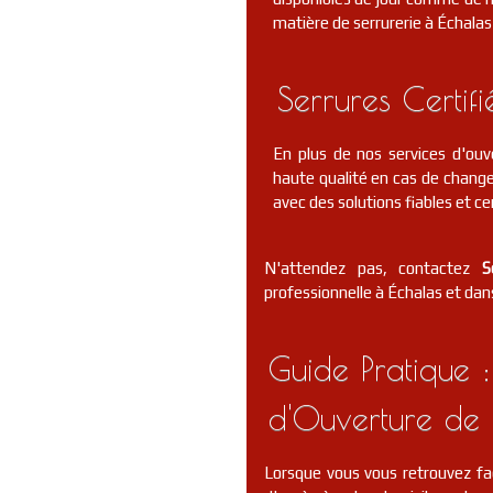
matière de serrurerie à Échalas
Serrures Certif
En plus de nos services d'ouv
haute qualité en cas de change
avec des solutions fiables et cer
N'attendez pas, contactez
S
professionnelle à Échalas et dans
Guide Pratique :
d'Ouverture de 
Lorsque vous vous retrouvez fa