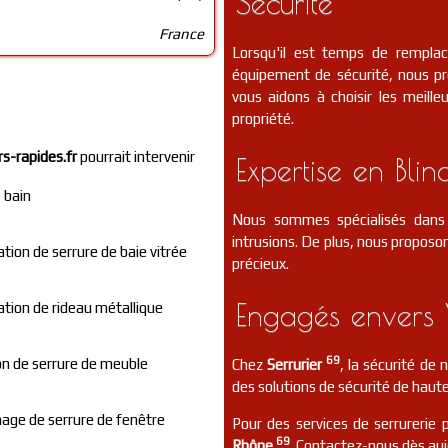
Sécurité
France
Lorsqu'il est temps de rempla
équipement de sécurité, nous p
vous aidons à choisir les meill
propriété.
rs-rapides.fr
pourrait intervenir
Expertise en Blin
 bain
Nous sommes spécialisés dans 
intrusions. De plus, nous proposon
lation de serrure de baie vitrée
précieux.
Engagés envers 
lation de rideau métallique
69
n de serrure de meuble
Chez
Serrurier
, la sécurité de
des solutions de sécurité de haute
ge de serrure de fenêtre
Pour des services de serrurerie 
69
Rhône
. Contactez-nous dès auj