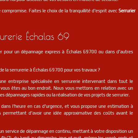
 compromise. Faites le choix de la tranquillité d'esprit avec
Serrurier
urerie Échalas 69
ier pour un dépannage express à Échalas 69700 ou dans d'autres
e la serrurerie à Échalas 69700 pour vos travaux ?
une entreprise spécialisée en serrurerie intervenant dans tout le
vous êtes au bon endroit. Nous vous mettons en relation avec un
des dépannages rapides ou la réalisation de vos projets de serrurier.
r dans l'heure en cas d'urgence, et vous propose une estimation à
us permettant d'avoir une idée approximative des coûts avant le
n service de dépannage en continu, mettant à votre disposition un
 24h/7j, du lundi au dimanche, jour et nuit, même les week-ends et