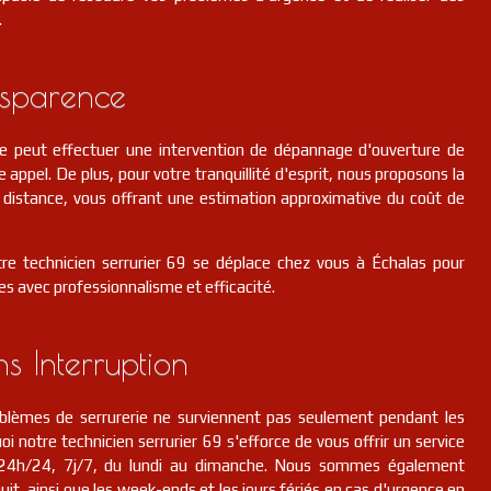
.
nsparence
pe peut effectuer une intervention de dépannage d'ouverture de
e appel. De plus, pour votre tranquillité d'esprit, nous proposons la
 à distance, vous offrant une estimation approximative du coût de
tre technicien serrurier 69 se déplace chez vous à Échalas pour
es avec professionnalisme et efficacité.
ns Interruption
lèmes de serrurerie ne surviennent pas seulement pendant les
i notre technicien serrurier 69 s'efforce de vous offrir un service
n, 24h/24, 7j/7, du lundi au dimanche. Nous sommes également
it, ainsi que les week-ends et les jours fériés en cas d'urgence en