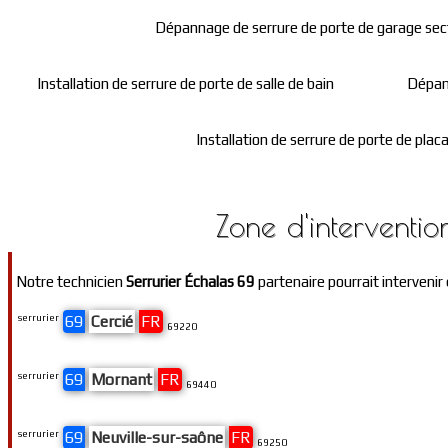
Dépannage de serrure de porte de garage sec
Installation de serrure de porte de salle de bain
Dépan
Installation de serrure de porte de plac
Zone d'interventio
Notre technicien
Serrurier Échalas 69
partenaire pourrait intervenir
serrurier
69
Cercié
FR
69220
serrurier
69
Mornant
FR
69440
serrurier
69
Neuville-sur-saône
FR
69250