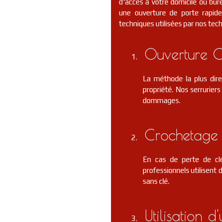
d'accès à votre domicile ou bure
une ouverture de porte rapide 
techniques utilisées par nos tec
Ouverture C
La méthode la plus dire
propriété. Nos serrurier
dommages.
Crochetage 
En cas de perte de clé
professionnels utilisent 
sans clé.
Utilisation 