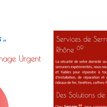
s
Services de Serr
69
69
Rhône
nnage Urgent
La sécurité de votre domicile ou
serruriers expérimentés, nous nou
et fiables pour répondre à to
d'installation, de réparation e
rideaux de fer, fenêtres, coffres-f
Des Solutions de
69
Chez
Serrurier
, nous compreno