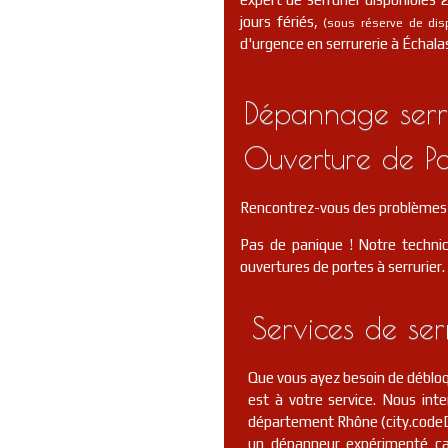
jours fériés,
(sous réserve de dispo
d'urgence en serrurerie à Échalas
Dépannage serru
Ouverture de Po
Rencontrez-vous des problèmes 
Pas de panique ! Notre technic
ouvertures de portes à serrurier.
Services de se
Que vous ayez besoin de débloqu
est à votre service. Nous in
département Rhône (city.codeD
un dépanneur expérimenté ca