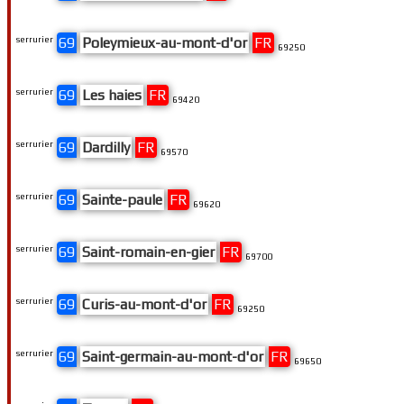
serrurier
69
Poleymieux-au-mont-d'or
FR
69250
serrurier
69
Les haies
FR
69420
serrurier
69
Dardilly
FR
69570
serrurier
69
Sainte-paule
FR
69620
serrurier
69
Saint-romain-en-gier
FR
69700
serrurier
69
Curis-au-mont-d'or
FR
69250
serrurier
69
Saint-germain-au-mont-d'or
FR
69650