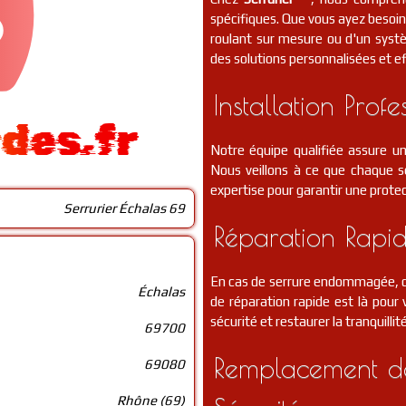
spécifiques. Que vous ayez besoin 
roulant sur mesure ou d'un syst
des solutions personnalisées et ef
Installation Profe
ides.fr
Notre équipe qualifiée assure un
Nous veillons à ce que chaque se
expertise pour garantir une protec
Serrurier Échalas 69
Réparation Rapid
En cas de serrure endommagée, de
Échalas
de réparation rapide est là pou
sécurité et restaurer la tranquillit
69700
Remplacement de
69080
Rhône (69)