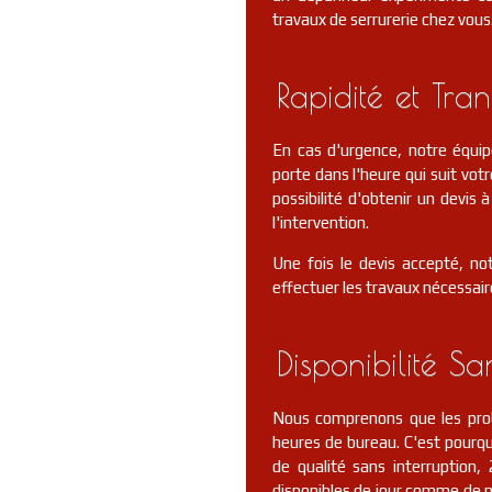
travaux de serrurerie chez vous
Rapidité et Tra
En cas d'urgence, notre équi
porte dans l'heure qui suit votr
possibilité d'obtenir un devis
l'intervention.
Une fois le devis accepté, no
effectuer les travaux nécessair
Disponibilité Sa
Nous comprenons que les prob
heures de bureau. C'est pourquo
de qualité sans interruptio
disponibles de jour comme de nu