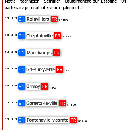
Notre technicien
Serrurier Courdimanche-sur-Essonne 91
partenaire pourrait intervenir également à :
serrurier
91
Roinvilliers
FR
91150
serrurier
91
Cheptainville
FR
91630
serrurier
91
Mauchamps
FR
91730
serrurier
91
Gif-sur-yvette
FR
91190
serrurier
91
Ormoy
FR
91540
serrurier
91
Gometz-la-ville
FR
91400
serrurier
91
Fontenay-le-vicomte
FR
91540