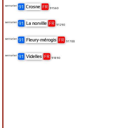
serrurier
91
Crosne
FR
91560
serrurier
91
La norville
FR
91290
serrurier
91
Fleury-mérogis
FR
91700
serrurier
91
Videlles
FR
91890