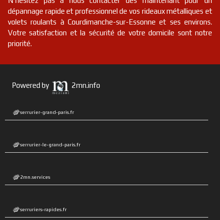
N'hésitez pas à nous contacter dès maintenant pour un
dépannage rapide et professionnel de vos rideaux métalliques et
volets roulants à Courdimanche-sur-Essonne et ses environs.
Votre satisfaction et la sécurité de votre domicile sont notre
priorité.
Powered by
2mn.info
serrurier-grand-paris.fr
serrurier-le-grand-paris.fr
2mn.services
serruriers-rapides.fr