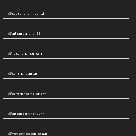
sos-serrurier-mobile.fr
artisan-serrurier-89.fr
le-serrurier-du-92.fr
serrurier-senlis.fr
serrurier-compiegne.fr
artisan-serrurier-28.fr
fast-services-sxm.com.fr