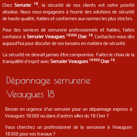
18140
18
Chez
Serrurier
, la sécurité de nos clients est notre priorité
absolue. Nous nous engageons à fournir des solutions de sécurité
serrurier
18
Vernais
FR
de haute qualité, fiables et conformes aux normes les plus strictes.
18210
Pour des services de serrurerie professionnels et fiables, faites
serrurier
18
Concressault
FR
18300
18
confiance à
Serrurier Veaugues
Cher
. Contactez-nous dès
18260
aujourd'hui pour discuter de vos besoins en matière de sécurité.
serrurier
18
Henrichemont
FR
La sécurité ne devrait jamais être compromise. Faites le choix de la
18250
18300
18
tranquillité d'esprit avec
Serrurier Veaugues
Cher
.
serrurier
18
Maisonnais
FR
18170
Dépannage serrurerie
serrurier
18
Saint-hilaire-de-court
FR
18100
Veaugues 18
serrurier
18
Précy
FR
18140
Besoin en urgence d'un serrurier pour un dépannage express à
Veaugues 18300 ou dans d'autres villes du 18 Cher ?
serrurier
18
Sévry
FR
18140
Vous cherchez un professionnel de la serrurerie à Veaugues
18300 pour vos travaux ?