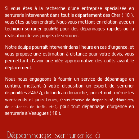
serrurier
18
Saint-florent-sur-cher
FR
18400
Si vous êtes à la recherche d'une entreprise spécialisée en
serrurerie intervenant dans tout le département des Cher ( 18 ),
vous êtes au bon endroit. Nous vous mettons en relation avec un
serrurier
18
Étréchy
FR
18800
techicien serrurier qualifié pour des dépannages rapides ou la
réalisation de vos projets de serrurier.
serrurier
18
Sancerre
FR
18300
Notre équipe pourrait intervenir dans l'heure en cas d'urgence, et
vous propose une estimation à distance pour votre devis, vous
serrurier
18
Lugny-champagne
FR
permettant d'avoir une idée approximative des coûts avant le
18140
déplacement.
serrurier
18
Saint-georges-sur-moulon
FR
18110
Nous nous engageons à fournir un service de dépannage en
continu, mettant à votre disposition un expert de serrurier
disponibles 24h/7j, du lundi au dimanche, jour et nuit, même les
serrurier
18
Ourouer-les-bourdelins
FR
18350
week-ends et jours fériés,
(sous réserve de disponibilité, d'horaires,
, pour tout dépannage d'urgence en
de distance, de trafic, etc.)
serrurier
18
Faverdines
FR
serrurerie à Veaugues ( 18 ).
18360
serrurier
18
Loye-sur-arnon
FR
Dépannage serrurerie à
18170