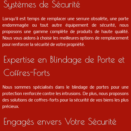
Systèmes de Sécurité
serrurier
18
Veaugues
FR
18300
Lorsqu'il est temps de remplacer une serrure obsolète, une porte
endommagée ou tout autre équipement de sécurité, nous
serrurier
18
Sagonne
FR
18600
proposons une gamme complète de produits de haute qualité.
Nous vous aidons à choisir les meilleures options de remplacement
pour renforcer la sécurité de votre propriété.
serrurier
18
Saint-priest-la-marche
FR
18370
Expertise en Blindage de Porte et
serrurier
18
Morogues
FR
18220
Coffres-Forts
serrurier
18
Saint-bouize
FR
18300
Nous sommes spécialisés dans le blindage de portes pour une
protection renforcée contre les intrusions. De plus, nous proposons
serrurier
18
Saint-amand-montrond
FR
18200
des solutions de coffres-forts pour la sécurité de vos biens les plus
précieux.
serrurier
18
Saint-just
FR
18340
Engagés envers Votre Sécurité
serrurier
18
Saint-martin-des-champs
FR