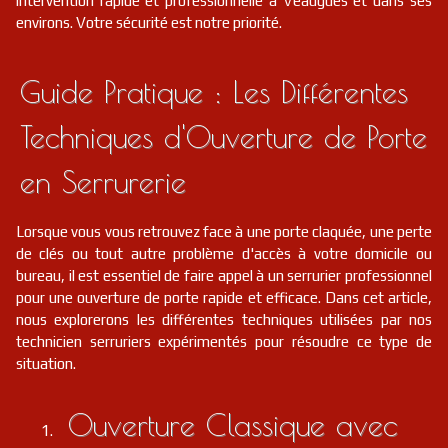
intervention rapide et professionnelle à Veaugues et dans ses
serrurier
18
Saint-doulchard
FR
environs. Votre sécurité est notre priorité.
18230
serrurier
18
Jouet-sur-l'aubois
FR
Guide Pratique : Les Différentes
18320
Techniques d'Ouverture de Porte
serrurier
18
Cuffy
FR
18150
en Serrurerie
serrurier
18
La chapelle-saint-ursin
FR
18570
Lorsque vous vous retrouvez face à une porte claquée, une perte
serrurier
18
Cours-les-barres
FR
de clés ou tout autre problème d'accès à votre domicile ou
18320
bureau, il est essentiel de faire appel à un serrurier professionnel
pour une ouverture de porte rapide et efficace. Dans cet article,
serrurier
18
Chaumoux-marcilly
FR
18140
nous explorerons les différentes techniques utilisées par nos
technicien serruriers expérimentés pour résoudre ce type de
situation.
serrurier
18
Meillant
FR
18200
Ouverture Classique avec
serrurier
18
Bessais-le-fromental
FR
18210