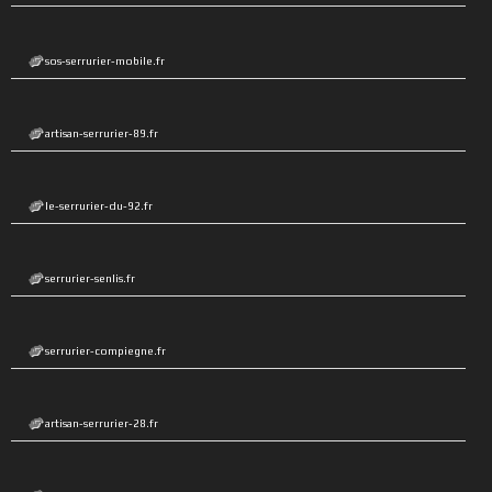
sos-serrurier-mobile.fr
artisan-serrurier-89.fr
le-serrurier-du-92.fr
serrurier-senlis.fr
serrurier-compiegne.fr
artisan-serrurier-28.fr