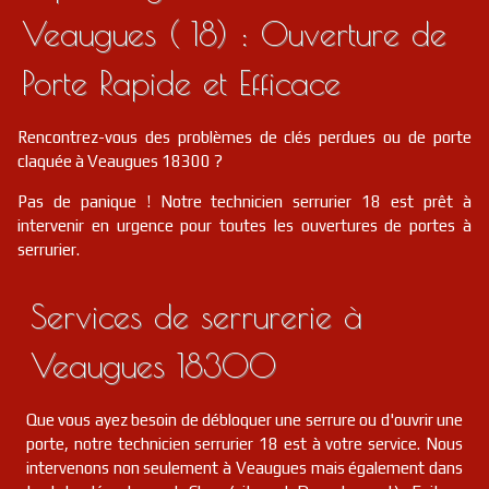
Veaugues ( 18) : Ouverture de
serrurier
18
Ignol
FR
18350
Porte Rapide et Efficace
serrurier
18
Touchay
FR
18160
Rencontrez-vous des problèmes de clés perdues ou de porte
serrurier
18
Chaumont
FR
claquée à Veaugues 18300 ?
18350
Pas de panique ! Notre technicien serrurier 18 est prêt à
serrurier
18
Marseilles-lès-aubigny
FR
intervenir en urgence pour toutes les ouvertures de portes à
18320
serrurier.
serrurier
18
Saint-michel-de-volangis
FR
18390
Services de serrurerie à
serrurier
18
Nohant-en-goût
FR
Veaugues 18300
18390
serrurier
18
Quincy
FR
Que vous ayez besoin de débloquer une serrure ou d'ouvrir une
18120
porte, notre technicien serrurier 18 est à votre service. Nous
intervenons non seulement à Veaugues mais également dans
serrurier
18
Marçais
FR
18170