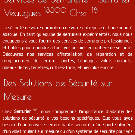
serrurier
18
Sancergues
FR
18140
18300
18
Veaugues
Cher
serrurier
18
La chapelle-montlinard
FR
18140
La sécurité de votre domicile ou de votre entreprise est une priorité
absolue. En tant qu'équipe de serruriers expérimentés, nous nous
serrurier
18
Le pondy
FR
18210
engageons à vous fournir des services de serrurerie professionnels
et fiables pour répondre à tous vos besoins en matière de sécurité.
Découvrez nos services d'installation, de réparation et de
serrurier
18
Osmoy
FR
18390
remplacement de serrures, portes, blindages, volets roulants,
rideaux de fer, fenêtres, coffres-forts, et bien plus encore.
serrurier
18
Saint-jeanvrin
FR
18370
Des Solutions de Sécurité sur
serrurier
18
Bannay
FR
18300
Mesure
serrurier
18
Ennordres
FR
18380
18
Chez
Serrurier
, nous comprenons l'importance d'adapter les
solutions de sécurité à vos besoins spécifiques. Que vous ayez
serrurier
18
Givardon
FR
besoin d'une nouvelle serrure haute sécurité, d'une porte blindée,
18600
d'un volet roulant sur mesure ou d'un système de sécurité pour vos