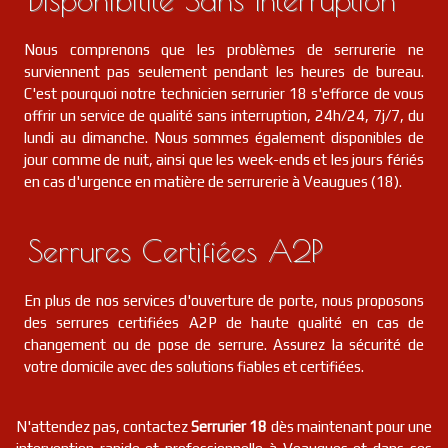
18
Rians
FR
18220
Nous comprenons que les problèmes de serrurerie ne
serrurier
18
Herry
FR
18140
surviennent pas seulement pendant les heures de bureau.
C'est pourquoi notre technicien serrurier 18 s'efforce de vous
offrir un service de qualité sans interruption, 24h/24, 7j/7, du
serrurier
18
Sury-près-léré
FR
18240
lundi au dimanche. Nous sommes également disponibles de
jour comme de nuit, ainsi que les week-ends et les jours fériés
serrurier
18
Apremont-sur-allier
FR
en cas d'urgence en matière de serrurerie à Veaugues (18).
18150
serrurier
18
Léré
FR
Serrures Certifiées A2P
18240
serrurier
18
Beddes
FR
En plus de nos services d'ouverture de porte, nous proposons
18370
des serrures certifiées A2P de haute qualité en cas de
changement ou de pose de serrure. Assurez la sécurité de
serrurier
18
Saint-saturnin
FR
18370
votre domicile avec des solutions fiables et certifiées.
serrurier
18
Verneuil
FR
18210
N'attendez pas, contactez
Serrurier 18
dès maintenant pour une