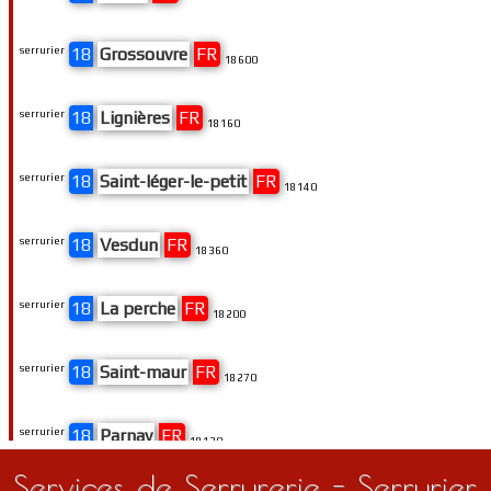
serrurier
18
Grossouvre
FR
18600
serrurier
18
Lignières
FR
18160
serrurier
18
Saint-léger-le-petit
FR
18140
serrurier
18
Vesdun
FR
18360
serrurier
18
La perche
FR
18200
serrurier
18
Saint-maur
FR
18270
serrurier
18
Parnay
FR
18130
Services de Serrurerie - Serrurier