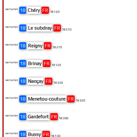
serrurier
18
Chéry
FR
18120
serrurier
18
Le subdray
FR
18570
serrurier
18
Reigny
FR
18270
serrurier
18
Brinay
FR
18120
serrurier
18
Nançay
FR
18330
serrurier
18
Menetou-couture
FR
18320
serrurier
18
Gardefort
FR
18300
serrurier
18
Bussy
FR
18130