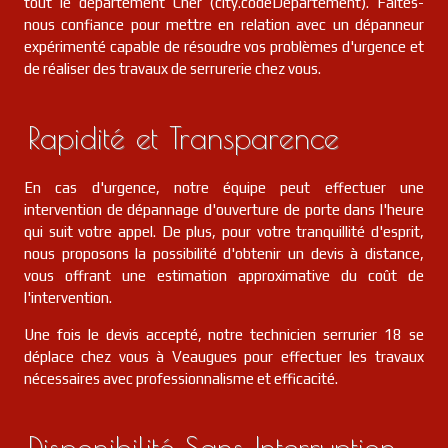
tout le département Cher (city.codeDepartement). Faites-
nous confiance pour mettre en relation avec un dépanneur
serrurier
18
Saint-martin-d'auxigny
FR
expérimenté capable de résoudre vos problèmes d'urgence et
18110
de réaliser des travaux de serrurerie chez vous.
serrurier
18
Montlouis
FR
18160
Rapidité et Transparence
serrurier
18
Saint-satur
FR
18300
En cas d'urgence, notre équipe peut effectuer une
intervention de dépannage d'ouverture de porte dans l'heure
serrurier
18
Nérondes
FR
18350
qui suit votre appel. De plus, pour votre tranquillité d'esprit,
nous proposons la possibilité d'obtenir un devis à distance,
vous offrant une estimation approximative du coût de
serrurier
18
Thauvenay
FR
18300
l'intervention.
serrurier
Une fois le devis accepté, notre technicien serrurier 18 se
18
Vouzeron
FR
18330
déplace chez vous à Veaugues pour effectuer les travaux
nécessaires avec professionnalisme et efficacité.
serrurier
18
Oizon
FR
18700
Disponibilité Sans Interruption
serrurier