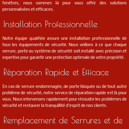
fenêtres, nous sommes là pour vous offrir des solutions
serrurier
18
Chârost
FR
personnalisées et efficaces.
18290
Installation Professionnelle
serrurier
18
Garigny
FR
18140
Notre équipe qualifiée assure une installation professionnelle de
serrurier
18
Saugy
FR
18290
tous les équipements de sécurité. Nous veillons à ce que chaque
serrure, porte ou système de sécurité soit installé avec précision et
serrurier
18
Bannegon
FR
expertise pour garantir une protection optimale de votre propriété.
18210
Réparation Rapide et Efficace
serrurier
18
Venesmes
FR
18190
En cas de serrure endommagée, de porte bloquée ou de tout autre
serrurier
18
Crézancy-en-sancerre
FR
problème de sécurité, notre service de réparation rapide est là pour
18300
vous. Nous intervenons rapidement pour résoudre les problèmes de
sécurité et restaurer la tranquillité d'esprit de nos clients.
serrurier
18
Méry-sur-cher
FR
18100
Remplacement de Serrures et de
serrurier
18
Châteauneuf-sur-cher
FR
18190