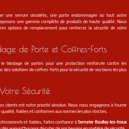
cer une serrure obsolète, une porte endommagée ou tout autre
roposons une gamme complète de produits de haute qualité. Nous
eures options de remplacement pour renforcer la sécurité de votre
dage de Porte et Coffres-Forts
le blindage de portes pour une protection renforcée contre les
s des solutions de coffres-forts pour la sécurité de vos biens les plus
Votre Sécurité
 nos clients est notre priorité absolue. Nous nous engageons à fournir
 qualité, fiables et conformes aux normes les plus strictes.
ofessionnels et fiables, faites confiance à
Serrurier Boullay-les-troux
 dès aujourd'hui pour discuter de vos besoins en matière de sécurité.