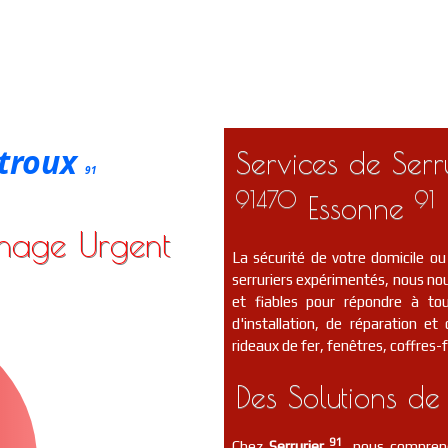
-troux
Services de Serru
91
91470
91
Essonne
nnage Urgent
La sécurité de votre domicile ou
serruriers expérimentés, nous nou
et fiables pour répondre à to
d'installation, de réparation e
rideaux de fer, fenêtres, coffres-f
Des Solutions de
91
Chez
Serrurier
, nous compreno