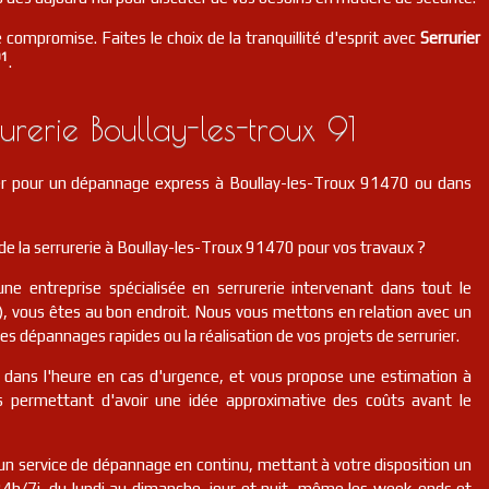
 compromise. Faites le choix de la tranquillité d'esprit avec
Serrurier
91
.
rerie Boullay-les-troux 91
ier pour un dépannage express à Boullay-les-Troux 91470 ou dans
e la serrurerie à Boullay-les-Troux 91470 pour vos travaux ?
une entreprise spécialisée en serrurerie intervenant dans tout le
, vous êtes au bon endroit. Nous vous mettons en relation avec un
des dépannages rapides ou la réalisation de vos projets de serrurier.
r dans l'heure en cas d'urgence, et vous propose une estimation à
us permettant d'avoir une idée approximative des coûts avant le
n service de dépannage en continu, mettant à votre disposition un
 24h/7j, du lundi au dimanche, jour et nuit, même les week-ends et