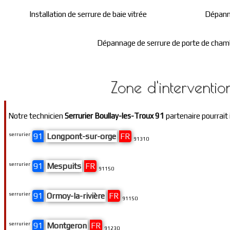
Installation de serrure de baie vitrée
Dépanna
Dépannage de serrure de porte de cham
Zone d'interventio
Notre technicien
Serrurier Boullay-les-Troux 91
partenaire pourrait 
serrurier
91
Longpont-sur-orge
FR
91310
serrurier
91
Mespuits
FR
91150
serrurier
91
Ormoy-la-rivière
FR
91150
serrurier
91
Montgeron
FR
91230