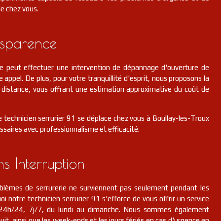
ie chez vous.
nsparence
pe peut effectuer une intervention de dépannage d'ouverture de
e appel. De plus, pour votre tranquillité d'esprit, nous proposons la
 à distance, vous offrant une estimation approximative du coût de
e technicien serrurier 91 se déplace chez vous à Boullay-les-Troux
ssaires avec professionnalisme et efficacité.
ns Interruption
lèmes de serrurerie ne surviennent pas seulement pendant les
i notre technicien serrurier 91 s'efforce de vous offrir un service
n, 24h/24, 7j/7, du lundi au dimanche. Nous sommes également
it, ainsi que les week-ends et les jours fériés en cas d'urgence en