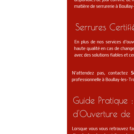
matière de serrurerie à Boullay
Serrures Certif
En plus de nos services d'ouv
haute qualité en cas de change
avec des solutions fiables et cer
N'attendez pas, contactez
S
professionnelle à Boullay-les-Tro
Guide Pratique :
d'Ouverture de 
Lorsque vous vous retrouvez fa