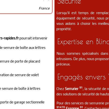
Sécurité
France
Lorsqu'il est temps de rempla
équipement de sécurité, nous p
vous aidons à choisir les meill
propriété.
rs-rapides.fr
pourrait intervenir
Expertise en Blin
 serrure de boîte aux lettres
Nous sommes spécialisés dans 
intrusions. De plus, nous proposon
serrure de porte de placard
précieux.
Engagés envers 
ation de serrure de volet
91
 serrure de boîte à lettres
Chez
Serrurier
, la sécurité de
des solutions de sécurité de haute
e porte de garage sectionnelle
Pour des services de serrurerie pr
91470
91
Essonne
. Contactez-nous