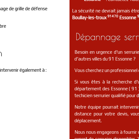
ge de grille de défense
La sécurité ne devrait jamais être
91470
Boullay-les-troux
Essonne
bre
Dépannage serru
n
Besoin en urgence d'un serrur
d'autres villes du 91 Essonne ?
intervenir également à :
Vous cherchez un professionnel d
Si vous êtes à la recherche d'
département des Essonne ( 91 )
techicien serrurier qualifié pour 
Notre équipe pourrait interveni
distance pour votre devis, vo
déplacement.
Nous nous engageons à fournir u
expert de serrurier disponibles