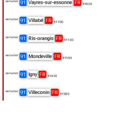
serrurier
91
Vayres-sur-essonne
FR
91820
serrurier
91
Villabé
FR
91100
serrurier
91
Ris-orangis
FR
91130
serrurier
91
Mondeville
FR
91590
serrurier
91
Igny
FR
91430
serrurier
91
Villeconin
FR
91580
serrurier
91
Morangis
FR
91420
serrurier
91
Ballancourt-sur-essonne
FR
91610