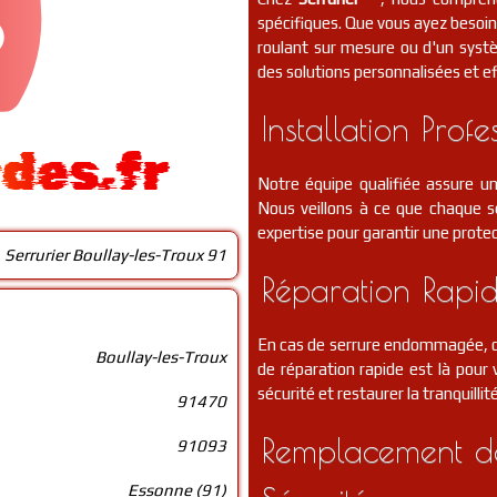
spécifiques. Que vous ayez besoin 
roulant sur mesure ou d'un syst
des solutions personnalisées et ef
Installation Profe
ides.fr
Notre équipe qualifiée assure un
Nous veillons à ce que chaque se
expertise pour garantir une protec
Serrurier Boullay-les-Troux 91
Réparation Rapid
En cas de serrure endommagée, de
Boullay-les-Troux
de réparation rapide est là pou
sécurité et restaurer la tranquillit
91470
Remplacement de
91093
Essonne (91)