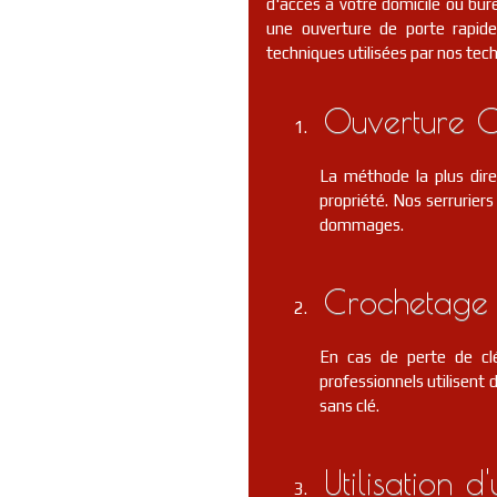
d'accès à votre domicile ou bure
une ouverture de porte rapide 
techniques utilisées par nos tec
Ouverture C
La méthode la plus dire
propriété. Nos serrurier
dommages.
Crochetage 
En cas de perte de clé
professionnels utilisent 
sans clé.
Utilisation 