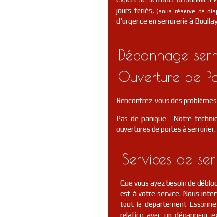
jours fériés,
(sous réserve de dispo
d'urgence en serrurerie à Boullay
Dépannage serrur
Ouverture de Po
Rencontrez-vous des problèmes 
Pas de panique ! Notre technic
ouvertures de portes à serrurier.
Services de ser
Que vous ayez besoin de débloqu
est à votre service. Nous int
tout le département Essonne 
relation avec un dépanneur e