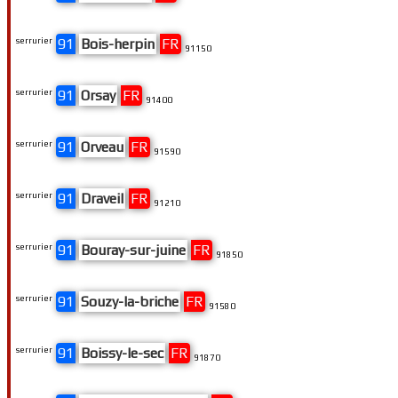
serrurier
91
Bois-herpin
FR
91150
serrurier
91
Orsay
FR
91400
serrurier
91
Orveau
FR
91590
serrurier
91
Draveil
FR
91210
serrurier
91
Bouray-sur-juine
FR
91850
serrurier
91
Souzy-la-briche
FR
91580
serrurier
91
Boissy-le-sec
FR
91870