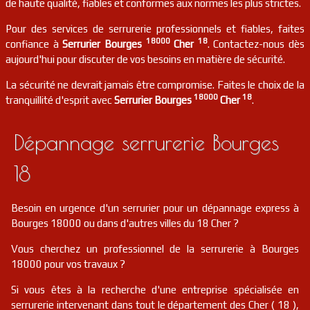
de haute qualité, fiables et conformes aux normes les plus strictes.
18130
Pour des services de serrurerie professionnels et fiables, faites
serrurier
18
Thaumiers
FR
18000
18
confiance à
Serrurier Bourges
Cher
. Contactez-nous dès
18210
aujourd'hui pour discuter de vos besoins en matière de sécurité.
serrurier
18
Montigny
FR
La sécurité ne devrait jamais être compromise. Faites le choix de la
18250
18000
18
tranquillité d'esprit avec
Serrurier Bourges
Cher
.
serrurier
18
Torteron
FR
18320
Dépannage serrurerie Bourges
serrurier
18
Ignol
FR
18350
18
serrurier
18
Brécy
FR
18220
Besoin en urgence d'un serrurier pour un dépannage express à
Bourges 18000 ou dans d'autres villes du 18 Cher ?
serrurier
18
Crézancy-en-sancerre
FR
18300
Vous cherchez un professionnel de la serrurerie à Bourges
18000 pour vos travaux ?
serrurier
18
Cogny
FR
18130
Si vous êtes à la recherche d'une entreprise spécialisée en
serrurerie intervenant dans tout le département des Cher ( 18 ),