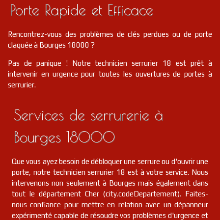
Porte Rapide et Efficace
serrurier
18
Sagonne
FR
18600
Rencontrez-vous des problèmes de clés perdues ou de porte
serrurier
18
Le pondy
FR
claquée à Bourges 18000 ?
18210
Pas de panique ! Notre technicien serrurier 18 est prêt à
serrurier
18
Saint-hilaire-de-court
FR
intervenir en urgence pour toutes les ouvertures de portes à
18100
serrurier.
serrurier
18
Civray
FR
18290
Services de serrurerie à
serrurier
18
Limeux
FR
Bourges 18000
18120
serrurier
18
Jussy-le-chaudrier
FR
Que vous ayez besoin de débloquer une serrure ou d'ouvrir une
18140
porte, notre technicien serrurier 18 est à votre service. Nous
intervenons non seulement à Bourges mais également dans
serrurier
18
Farges-allichamps
FR
18200
tout le département Cher (city.codeDepartement). Faites-
nous confiance pour mettre en relation avec un dépanneur
serrurier
18
Sury-en-vaux
FR
expérimenté capable de résoudre vos problèmes d'urgence et
18300