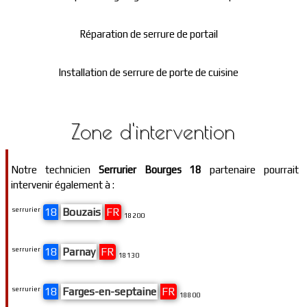
Réparation de serrure de portail
Installation de serrure de porte de cuisine
Zone d'intervention
Notre technicien
Serrurier Bourges 18
partenaire pourrait
intervenir également à :
serrurier
18
Bouzais
FR
18200
serrurier
18
Parnay
FR
18130
serrurier
18
Farges-en-septaine
FR
18800