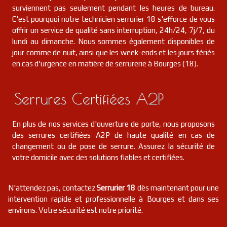
serrurier
18
Senneçay
FR
18340
surviennent pas seulement pendant les heures de bureau.
C'est pourquoi notre technicien serrurier 18 s'efforce de vous
offrir un service de qualité sans interruption, 24h/24, 7j/7, du
serrurier
18
Concressault
FR
18260
lundi au dimanche. Nous sommes également disponibles de
jour comme de nuit, ainsi que les week-ends et les jours fériés
serrurier
18
Thénioux
FR
en cas d'urgence en matière de serrurerie à Bourges (18).
18100
Serrures Certifiées A2P
En plus de nos services d'ouverture de porte, nous proposons
des serrures certifiées A2P de haute qualité en cas de
changement ou de pose de serrure. Assurez la sécurité de
votre domicile avec des solutions fiables et certifiées.
N'attendez pas, contactez
Serrurier 18
dès maintenant pour une
intervention rapide et professionnelle à Bourges et dans ses
environs. Votre sécurité est notre priorité.