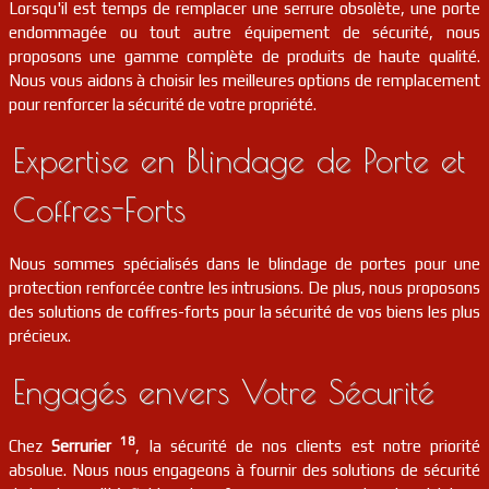
Lorsqu'il est temps de remplacer une serrure obsolète, une porte
endommagée ou tout autre équipement de sécurité, nous
serrurier
18
Chassy
FR
18800
proposons une gamme complète de produits de haute qualité.
Nous vous aidons à choisir les meilleures options de remplacement
pour renforcer la sécurité de votre propriété.
serrurier
18
Chalivoy-milon
FR
18130
Expertise en Blindage de Porte et
serrurier
18
Sidiailles
FR
18270
Coffres-Forts
serrurier
18
La chapelle-hugon
FR
18150
Nous sommes spécialisés dans le blindage de portes pour une
protection renforcée contre les intrusions. De plus, nous proposons
serrurier
18
Bannay
FR
18300
des solutions de coffres-forts pour la sécurité de vos biens les plus
précieux.
serrurier
18
Saint-outrille
FR
18310
Engagés envers Votre Sécurité
serrurier
18
Bannegon
FR
18210
18
Chez
Serrurier
, la sécurité de nos clients est notre priorité
absolue. Nous nous engageons à fournir des solutions de sécurité
serrurier
18
Vornay
FR