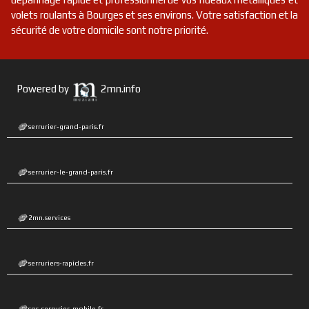
volets roulants à Bourges et ses environs. Votre satisfaction et la
sécurité de votre domicile sont notre priorité.
Powered by
2mn.info
serrurier-grand-paris.fr
serrurier-le-grand-paris.fr
2mn.services
serruriers-rapides.fr
sos-serrurier-mobile.fr