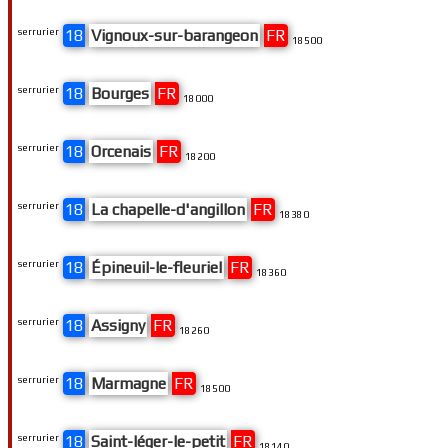
serrurier
18
Vignoux-sur-barangeon
FR
18500
serrurier
18
Bourges
FR
18000
serrurier
18
Orcenais
FR
18200
serrurier
18
La chapelle-d'angillon
FR
18380
serrurier
18
Épineuil-le-fleuriel
FR
18360
serrurier
18
Assigny
FR
18260
serrurier
18
Marmagne
FR
18500
serrurier
18
Saint-léger-le-petit
FR
18140