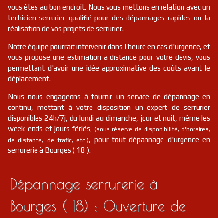
vous êtes au bon endroit. Nous vous mettons en relation avec un
serrurier
18
Corquoy
FR
18190
techicien serrurier qualifié pour des dépannages rapides ou la
réalisation de vos projets de serrurier.
serrurier
18
Cerbois
FR
18120
Notre équipe pourrait intervenir dans l'heure en cas d'urgence, et
vous propose une estimation à distance pour votre devis, vous
serrurier
18
Ménétréol-sur-sauldre
FR
permettant d'avoir une idée approximative des coûts avant le
18700
déplacement.
serrurier
18
Massay
FR
18120
Nous nous engageons à fournir un service de dépannage en
continu, mettant à votre disposition un expert de serrurier
disponibles 24h/7j, du lundi au dimanche, jour et nuit, même les
serrurier
18
Vesdun
FR
18360
week-ends et jours fériés,
(sous réserve de disponibilité, d'horaires,
, pour tout dépannage d'urgence en
de distance, de trafic, etc.)
serrurier
18
Saint-just
FR
serrurerie à Bourges ( 18 ).
18340
serrurier
18
Neuilly-en-sancerre
FR
Dépannage serrurerie à
18250
Bourges ( 18) : Ouverture de
serrurier
18
Villequiers
FR
18800