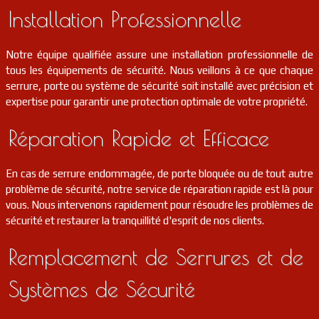
Installation Professionnelle
serrurier
18
Levet
FR
18340
Notre équipe qualifiée assure une installation professionnelle de
serrurier
18
La chapelle-saint-ursin
FR
18570
tous les équipements de sécurité. Nous veillons à ce que chaque
serrure, porte ou système de sécurité soit installé avec précision et
serrurier
18
Vinon
FR
expertise pour garantir une protection optimale de votre propriété.
18300
Réparation Rapide et Efficace
serrurier
18
Rezay
FR
18170
En cas de serrure endommagée, de porte bloquée ou de tout autre
serrurier
18
Bussy
FR
problème de sécurité, notre service de réparation rapide est là pour
18130
vous. Nous intervenons rapidement pour résoudre les problèmes de
sécurité et restaurer la tranquillité d'esprit de nos clients.
serrurier
18
Osmery
FR
18130
Remplacement de Serrures et de
serrurier
18
Vasselay
FR
18110
Systèmes de Sécurité
serrurier
18
La celle-condé
FR
18160