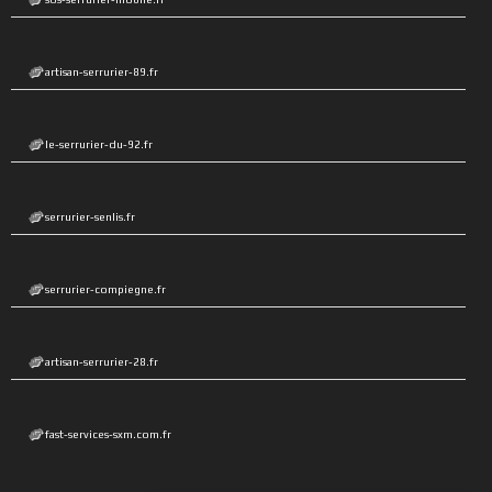
artisan-serrurier-89.fr
le-serrurier-du-92.fr
serrurier-senlis.fr
serrurier-compiegne.fr
artisan-serrurier-28.fr
fast-services-sxm.com.fr