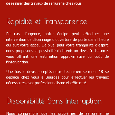
de réaliser des travaux de serrurerie chez vous.
serrurier
18
Saint-florent-sur-cher
FR
18400
Rapidité et Transparence
serrurier
18
Garigny
FR
18140
En cas d'urgence, notre équipe peut effectuer une
intervention de dépannage d'ouverture de porte dans l'heure
serrurier
18
Subligny
FR
18260
qui suit votre appel. De plus, pour votre tranquillité d'esprit,
nous proposons la possibilité d'obtenir un devis à distance,
vous offrant une estimation approximative du coût de
serrurier
18
Vignoux-sous-les-aix
FR
18110
l'intervention.
serrurier
Une fois le devis accepté, notre technicien serrurier 18 se
18
Saint-jeanvrin
FR
18370
déplace chez vous à Bourges pour effectuer les travaux
nécessaires avec professionnalisme et efficacité.
serrurier
18
Saint-satur
FR
18300
Disponibilité Sans Interruption
serrurier
18
Marseilles-lès-aubigny
FR
18320
Nous comprenons que les problèmes de serrurerie ne