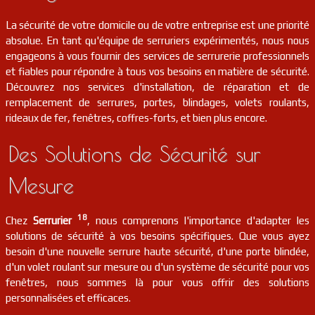
serrurier
18
Villecelin
FR
18160
La sécurité de votre domicile ou de votre entreprise est une priorité
absolue. En tant qu'équipe de serruriers expérimentés, nous nous
serrurier
18
Uzay-le-venon
FR
18190
engageons à vous fournir des services de serrurerie professionnels
et fiables pour répondre à tous vos besoins en matière de sécurité.
Découvrez nos services d'installation, de réparation et de
serrurier
18
Marçais
FR
18170
remplacement de serrures, portes, blindages, volets roulants,
rideaux de fer, fenêtres, coffres-forts, et bien plus encore.
serrurier
18
Sancoins
FR
18600
Des Solutions de Sécurité sur
serrurier
18
Sancerre
FR
18300
Mesure
serrurier
18
Henrichemont
FR
18250
18
Chez
Serrurier
, nous comprenons l'importance d'adapter les
solutions de sécurité à vos besoins spécifiques. Que vous ayez
serrurier
18
Verneuil
FR
besoin d'une nouvelle serrure haute sécurité, d'une porte blindée,
18210
d'un volet roulant sur mesure ou d'un système de sécurité pour vos
fenêtres, nous sommes là pour vous offrir des solutions
serrurier
18
Menetou-râtel
FR
personnalisées et efficaces.
18300