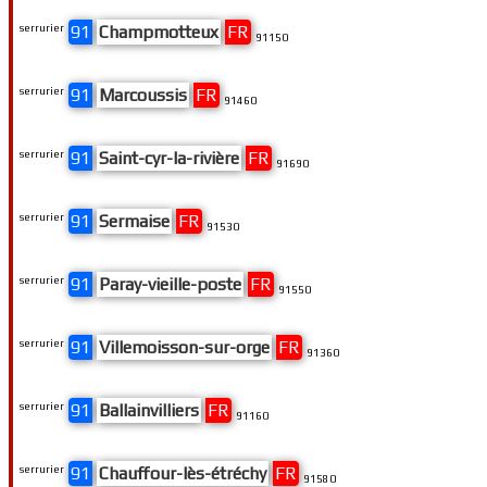
serrurier
91
Champmotteux
FR
91150
serrurier
91
Marcoussis
FR
91460
serrurier
91
Saint-cyr-la-rivière
FR
91690
serrurier
91
Sermaise
FR
91530
serrurier
91
Paray-vieille-poste
FR
91550
serrurier
91
Villemoisson-sur-orge
FR
91360
serrurier
91
Ballainvilliers
FR
91160
serrurier
91
Chauffour-lès-étréchy
FR
91580