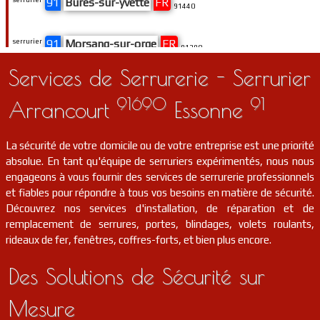
91
Bures-sur-yvette
FR
91440
serrurier
91
Morsang-sur-orge
FR
91390
Services de Serrurerie - Serrurier
serrurier
91
Brières-les-scellés
FR
91150
91690
91
Arrancourt
Essonne
serrurier
91
Courances
FR
91490
La sécurité de votre domicile ou de votre entreprise est une priorité
absolue. En tant qu'équipe de serruriers expérimentés, nous nous
serrurier
91
Saint-pierre-du-perray
FR
91280
engageons à vous fournir des services de serrurerie professionnels
et fiables pour répondre à tous vos besoins en matière de sécurité.
Découvrez nos services d'installation, de réparation et de
serrurier
91
Nainville-les-roches
FR
91750
remplacement de serrures, portes, blindages, volets roulants,
rideaux de fer, fenêtres, coffres-forts, et bien plus encore.
serrurier
91
Prunay-sur-essonne
FR
91720
Des Solutions de Sécurité sur
serrurier
91
Verrières-le-buisson
FR
91370
Mesure