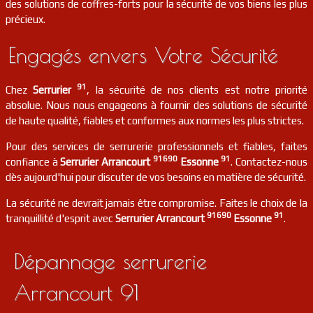
des solutions de coffres-forts pour la sécurité de vos biens les plus
précieux.
serrurier
91
Vauhallan
FR
91430
Engagés envers Votre Sécurité
serrurier
91
Saint-germain-lès-arpajon
FR
91180
91
Chez
Serrurier
, la sécurité de nos clients est notre priorité
absolue. Nous nous engageons à fournir des solutions de sécurité
serrurier
91
Mérobert
FR
de haute qualité, fiables et conformes aux normes les plus strictes.
91780
Pour des services de serrurerie professionnels et fiables, faites
serrurier
91
Viry-châtillon
FR
91690
91
confiance à
Serrurier Arrancourt
Essonne
. Contactez-nous
91170
dès aujourd'hui pour discuter de vos besoins en matière de sécurité.
La sécurité ne devrait jamais être compromise. Faites le choix de la
91690
91
tranquillité d'esprit avec
Serrurier Arrancourt
Essonne
.
Dépannage serrurerie
Arrancourt 91