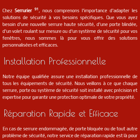
serrurier
91
Mauchamps
FR
91730
91
Chez
Serrurier
, nous comprenons l'importance d'adapter les
solutions de sécurité à vos besoins spécifiques. Que vous ayez
serrurier
91
Morangis
FR
besoin d'une nouvelle serrure haute sécurité, d'une porte blindée,
91420
d'un volet roulant sur mesure ou d'un système de sécurité pour vos
fenêtres, nous sommes là pour vous offrir des solutions
serrurier
91
Saint-germain-lès-corbeil
FR
personnalisées et efficaces.
91250
Installation Professionnelle
serrurier
91
Corbreuse
FR
91410
Notre équipe qualifiée assure une installation professionnelle de
serrurier
91
Boutervilliers
FR
91150
tous les équipements de sécurité. Nous veillons à ce que chaque
serrure, porte ou système de sécurité soit installé avec précision et
serrurier
91
Chalo-saint-mars
FR
expertise pour garantir une protection optimale de votre propriété.
91780
Réparation Rapide et Efficace
serrurier
91
Saint-hilaire
FR
91780
En cas de serrure endommagée, de porte bloquée ou de tout autre
serrurier
91
Corbeil-essonnes
FR
problème de sécurité, notre service de réparation rapide est là pour
91100