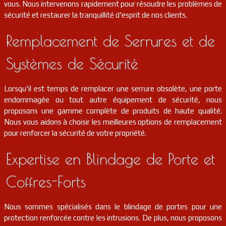
vous. Nous intervenons rapidement pour résoudre les problèmes de
sécurité et restaurer la tranquillité d'esprit de nos clients.
serrurier
91
Les molières
FR
91470
Remplacement de Serrures et de
serrurier
91
Draveil
FR
91210
Systèmes de Sécurité
serrurier
91
Saint-maurice-montcouronne
FR
91530
Lorsqu'il est temps de remplacer une serrure obsolète, une porte
endommagée ou tout autre équipement de sécurité, nous
serrurier
91
Varennes-jarcy
FR
91480
proposons une gamme complète de produits de haute qualité.
Nous vous aidons à choisir les meilleures options de remplacement
pour renforcer la sécurité de votre propriété.
serrurier
91
Villeneuve-sur-auvers
FR
91580
Expertise en Blindage de Porte et
serrurier
91
Morigny-champigny
FR
91150
Coffres-Forts
serrurier
91
Sainte-geneviève-des-bois
FR
91700
Nous sommes spécialisés dans le blindage de portes pour une
protection renforcée contre les intrusions. De plus, nous proposons
serrurier
91
Ris-orangis
FR
91130