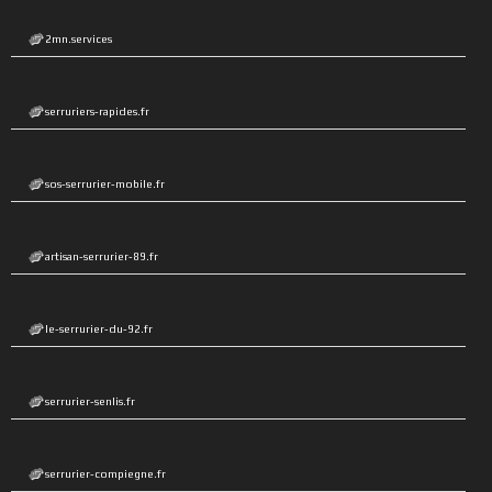
2mn.services
serruriers-rapides.fr
sos-serrurier-mobile.fr
artisan-serrurier-89.fr
le-serrurier-du-92.fr
serrurier-senlis.fr
serrurier-compiegne.fr