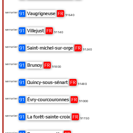
serrurier
91
Vaugrigneuse
FR
91640
serrurier
91
Villejust
FR
91140
serrurier
91
Saint-michel-sur-orge
FR
91240
serrurier
91
Brunoy
FR
91800
serrurier
91
Quincy-sous-sénart
FR
91480
serrurier
91
Évry-courcouronnes
FR
91000
serrurier
91
La forêt-sainte-croix
FR
91150
serrurier