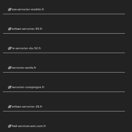
sos-serrurier-mobile.fr
artisan-serrurier-89.fr
le-serrurier-du-92.fr
serrurier-senlis.fr
serrurier-compiegne.fr
artisan-serrurier-28.fr
fast-services-sxm.com.fr