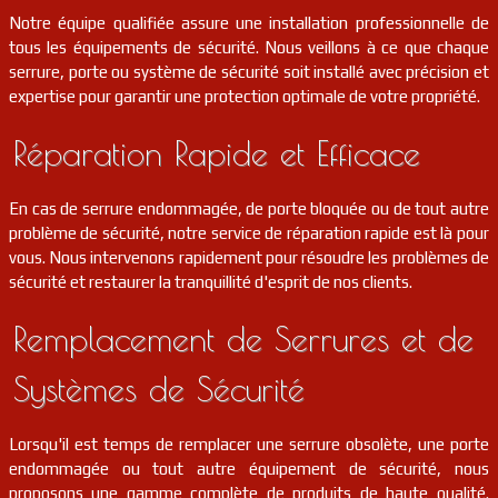
Notre équipe qualifiée assure une installation professionnelle de
serrurier
91
Ris-orangis
FR
91130
tous les équipements de sécurité. Nous veillons à ce que chaque
serrure, porte ou système de sécurité soit installé avec précision et
serrurier
91
Ollainville
FR
expertise pour garantir une protection optimale de votre propriété.
91340
Réparation Rapide et Efficace
serrurier
91
Arrancourt
FR
91690
En cas de serrure endommagée, de porte bloquée ou de tout autre
serrurier
91
Villejust
FR
problème de sécurité, notre service de réparation rapide est là pour
91140
vous. Nous intervenons rapidement pour résoudre les problèmes de
sécurité et restaurer la tranquillité d'esprit de nos clients.
serrurier
91
Massy
FR
91300
Remplacement de Serrures et de
serrurier
91
Écharcon
FR
91540
Systèmes de Sécurité
serrurier
91
Guigneville-sur-essonne
FR
91590
Lorsqu'il est temps de remplacer une serrure obsolète, une porte
endommagée ou tout autre équipement de sécurité, nous
serrurier
91
Wissous
FR
91320
proposons une gamme complète de produits de haute qualité.