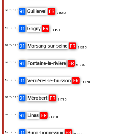
serrurier
91
Guillerval
FR
91690
serrurier
91
Grigny
FR
91350
serrurier
91
Morsang-sur-seine
FR
91250
serrurier
91
Fontaine-la-rivière
FR
91690
serrurier
91
Verrières-le-buisson
FR
91370
serrurier
91
Mérobert
FR
91780
serrurier
91
Linas
FR
91310
serrurier
91
Buno-bonnevaux
FR