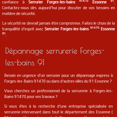
91
Épinay-sous-sénart
FR
91470
91
confiance à
Serrurier Forges-les-bains
Essonne
.
91860
Contactez-nous dès aujourd'hui pour discuter de vos besoins en
matière de sécurité.
serrurier
91
Évry-courcouronnes
FR
91000
La sécurité ne devrait jamais être compromise. Faites le choix de la
91470
tranquillité d'esprit avec
Serrurier Forges-les-bains
Essonne
serrurier
91
Sermaise
FR
91530
91
.
serrurier
91
Guibeville
FR
91630
Dépannage serrurerie Forges-
les-bains 91
serrurier
91
Nozay
FR
91620
Besoin en urgence d'un serrurier pour un dépannage express à
serrurier
91
Saclas
FR
91690
Forges-les-Bains 91470 ou dans d'autres villes du 91 Essonne ?
Vous cherchez un professionnel de la serrurerie à Forges-les-
serrurier
91
Courson-monteloup
FR
91680
Bains 91470 pour vos travaux ?
Si vous êtes à la recherche d'une entreprise spécialisée en
serrurier
91
Champcueil
FR
91750
serrurerie intervenant dans tout le département des Essonne (