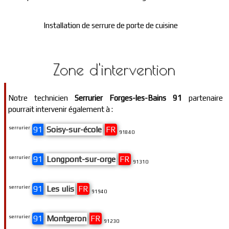
Installation de serrure de porte de cuisine
Zone d'intervention
Notre technicien
Serrurier Forges-les-Bains 91
partenaire
pourrait intervenir également à :
serrurier
91
Soisy-sur-école
FR
91840
serrurier
91
Longpont-sur-orge
FR
91310
serrurier
91
Les ulis
FR
91940
serrurier
91
Montgeron
FR
91230