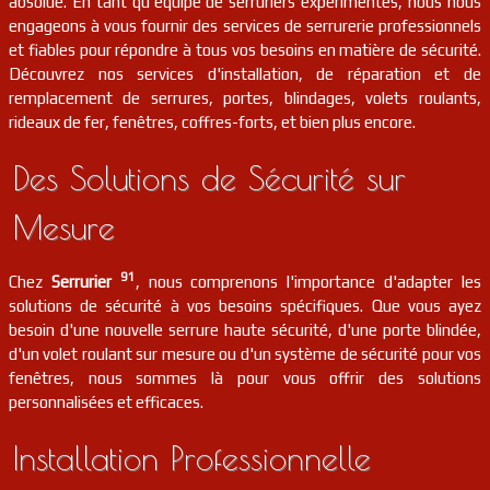
absolue. En tant qu'équipe de serruriers expérimentés, nous nous
serrurier
91
Juvisy-sur-orge
FR
91260
engageons à vous fournir des services de serrurerie professionnels
et fiables pour répondre à tous vos besoins en matière de sécurité.
Découvrez nos services d'installation, de réparation et de
serrurier
91
Saint-aubin
FR
91190
remplacement de serrures, portes, blindages, volets roulants,
rideaux de fer, fenêtres, coffres-forts, et bien plus encore.
serrurier
91
Fontenay-le-vicomte
FR
91540
Des Solutions de Sécurité sur
serrurier
91
Orveau
FR
91590
Mesure
serrurier
91
Janville-sur-juine
FR
91510
91
Chez
Serrurier
, nous comprenons l'importance d'adapter les
solutions de sécurité à vos besoins spécifiques. Que vous ayez
serrurier
91
Saint-germain-lès-corbeil
FR
besoin d'une nouvelle serrure haute sécurité, d'une porte blindée,
91250
d'un volet roulant sur mesure ou d'un système de sécurité pour vos
fenêtres, nous sommes là pour vous offrir des solutions
serrurier
91
Ballainvilliers
FR
personnalisées et efficaces.
91160
Installation Professionnelle
serrurier
91
Ballancourt-sur-essonne
FR
91610