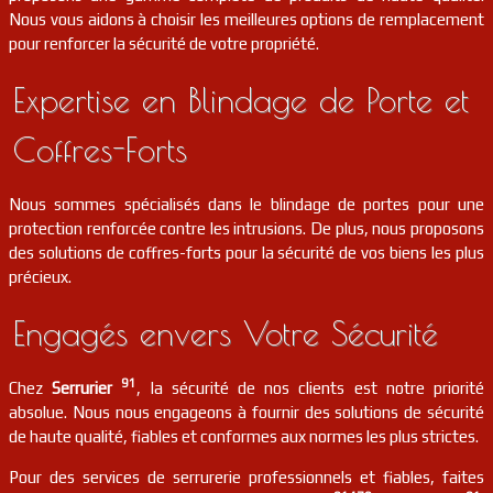
Nous vous aidons à choisir les meilleures options de remplacement
pour renforcer la sécurité de votre propriété.
serrurier
91
Bièvres
FR
91570
Expertise en Blindage de Porte et
serrurier
91
Bures-sur-yvette
FR
91440
Coffres-Forts
serrurier
91
Vert-le-petit
FR
91710
Nous sommes spécialisés dans le blindage de portes pour une
protection renforcée contre les intrusions. De plus, nous proposons
serrurier
91
Gometz-le-châtel
FR
91940
des solutions de coffres-forts pour la sécurité de vos biens les plus
précieux.
serrurier
91
Le plessis-pâté
FR
91220
Engagés envers Votre Sécurité
serrurier
91
Janvry
FR
91640
91
Chez
Serrurier
, la sécurité de nos clients est notre priorité
absolue. Nous nous engageons à fournir des solutions de sécurité
serrurier
91
Viry-châtillon
FR
de haute qualité, fiables et conformes aux normes les plus strictes.
91170
Pour des services de serrurerie professionnels et fiables, faites
serrurier