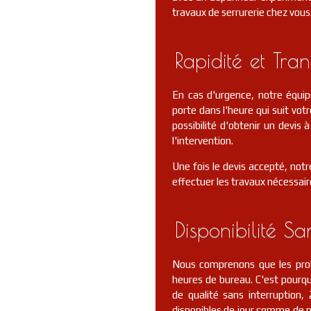
travaux de serrurerie chez vous
Rapidité et Tra
En cas d'urgence, notre équi
porte dans l'heure qui suit votr
possibilité d'obtenir un devis
l'intervention.
Une fois le devis accepté, notr
effectuer les travaux nécessair
Disponibilité Sa
Nous comprenons que les prob
heures de bureau. C'est pourquo
de qualité sans interruptio
disponibles de jour comme de nu