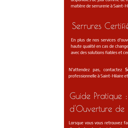
matière de serrurerie à Saint-Hi
Serrures Certif
En plus de nos services d'ouv
haute qualité en cas de change
avec des solutions fiables et cer
N'attendez pas, contactez
S
professionnelle à Saint-Hilaire et
Guide Pratique :
d'Ouverture de 
Lorsque vous vous retrouvez fa