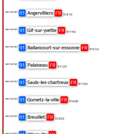
serrurier
91
Angervilliers
FR
91470
serrurier
91
Gif-sur-yvette
FR
91190
serrurier
91
Ballancourt-sur-essonne
FR
91610
serrurier
91
Palaiseau
FR
91120
serrurier
91
Saulx-les-chartreux
FR
91160
serrurier
91
Gometz-la-ville
FR
91400
serrurier
91
Breuillet
FR
91650
serrurier