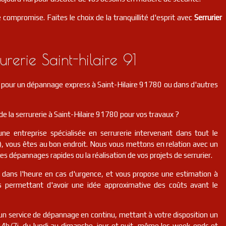
 compromise. Faites le choix de la tranquillité d'esprit avec
Serrurier
rerie Saint-hilaire 91
r pour un dépannage express à Saint-Hilaire 91780 ou dans d'autres
e la serrurerie à Saint-Hilaire 91780 pour vos travaux ?
une entreprise spécialisée en serrurerie intervenant dans tout le
, vous êtes au bon endroit. Nous vous mettons en relation avec un
des dépannages rapides ou la réalisation de vos projets de serrurier.
r dans l'heure en cas d'urgence, et vous propose une estimation à
us permettant d'avoir une idée approximative des coûts avant le
n service de dépannage en continu, mettant à votre disposition un
 24h/7j, du lundi au dimanche, jour et nuit, même les week-ends et