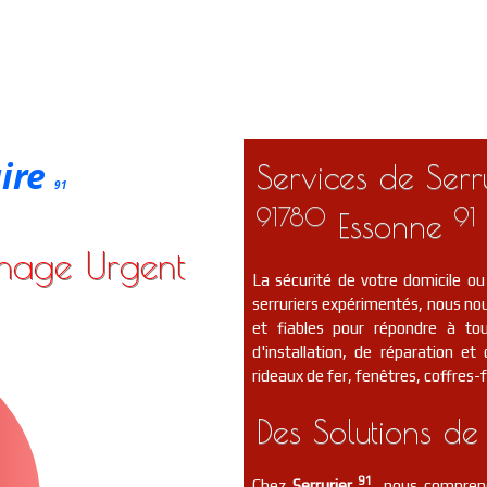
aire
Services de Serru
91
91780
91
Essonne
nnage Urgent
La sécurité de votre domicile ou
serruriers expérimentés, nous nou
et fiables pour répondre à to
d'installation, de réparation e
rideaux de fer, fenêtres, coffres-f
Des Solutions de
91
Chez
Serrurier
, nous compreno