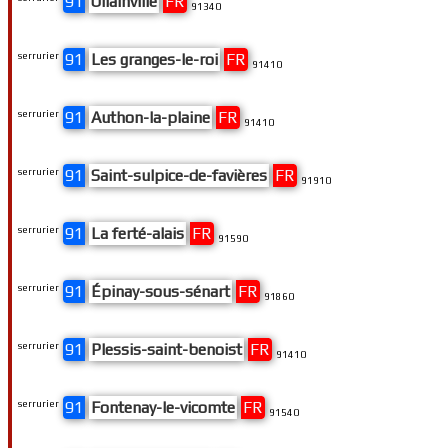
91
Ollainville
FR
91340
serrurier
91
Les granges-le-roi
FR
91410
serrurier
91
Authon-la-plaine
FR
91410
serrurier
91
Saint-sulpice-de-favières
FR
91910
serrurier
91
La ferté-alais
FR
91590
serrurier
91
Épinay-sous-sénart
FR
91860
serrurier
91
Plessis-saint-benoist
FR
91410
serrurier
91
Fontenay-le-vicomte
FR
91540