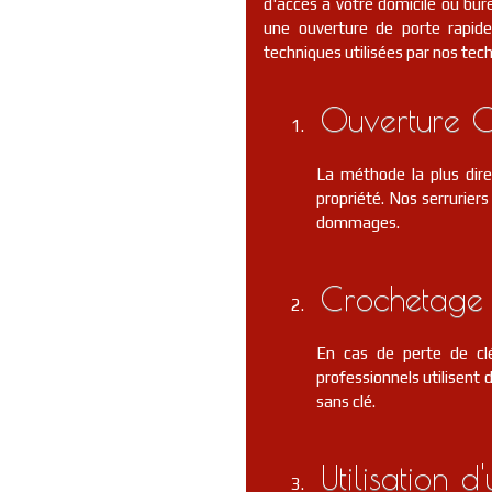
d'accès à votre domicile ou bure
une ouverture de porte rapide 
techniques utilisées par nos tec
Ouverture C
La méthode la plus dire
propriété. Nos serrurier
dommages.
Crochetage 
En cas de perte de clé
professionnels utilisent 
sans clé.
Utilisation 