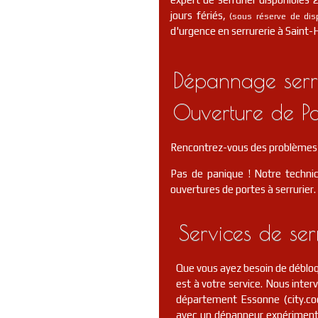
jours fériés,
(sous réserve de dispo
d'urgence en serrurerie à Saint-Hi
Dépannage serrur
Ouverture de Po
Rencontrez-vous des problèmes d
Pas de panique ! Notre technic
ouvertures de portes à serrurier.
Services de ser
Que vous ayez besoin de débloqu
est à votre service. Nous inte
département Essonne (city.co
avec un dépanneur expérimenté