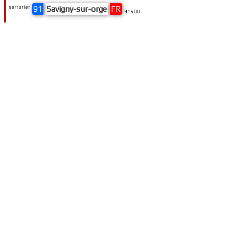
serrurier
91
Savigny-sur-orge
FR
91600
serrurier
91
Ris-orangis
FR
91130
serrurier
91
Milly-la-forêt
FR
91490
serrurier
91
Guibeville
FR
91630
serrurier
91
Saint-pierre-du-perray
FR
91280
serrurier
91
Athis-mons
FR
91200
serrurier
91
Chamarande
FR
91730