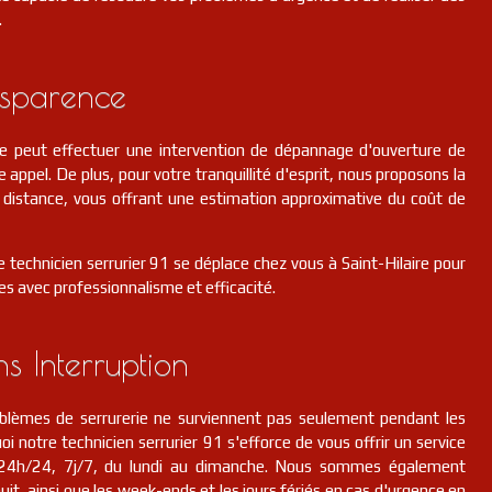
.
nsparence
pe peut effectuer une intervention de dépannage d'ouverture de
e appel. De plus, pour votre tranquillité d'esprit, nous proposons la
 à distance, vous offrant une estimation approximative du coût de
e technicien serrurier 91 se déplace chez vous à Saint-Hilaire pour
es avec professionnalisme et efficacité.
ns Interruption
lèmes de serrurerie ne surviennent pas seulement pendant les
i notre technicien serrurier 91 s'efforce de vous offrir un service
n, 24h/24, 7j/7, du lundi au dimanche. Nous sommes également
it, ainsi que les week-ends et les jours fériés en cas d'urgence en