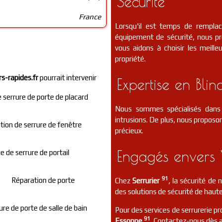
Sécurité
France
Lorsqu'il est temps de rempla
équipement de sécurité, nous p
vous aidons à choisir les meill
propriété.
rs-rapides.fr
pourrait intervenir
Expertise en Blin
serrure de porte de placard
Nous sommes spécialisés dans 
intrusions. De plus, nous proposon
tion de serrure de fenêtre
précieux.
Engagés envers 
 de serrure de portail
91
Réparation de porte
Chez
Serrurier
, la sécurité de
des solutions de sécurité de haute
re de porte de salle de bain
Pour des services de serrurerie pr
91
Essonne
. Contactez-nous dès a