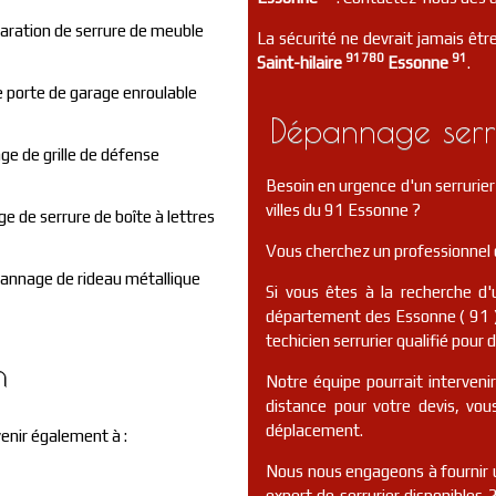
aration de serrure de meuble
La sécurité ne devrait jamais être
91780
91
Saint-hilaire
Essonne
.
de porte de garage enroulable
Dépannage serru
e de grille de défense
Besoin en urgence d'un serrurie
villes du 91 Essonne ?
 de serrure de boîte à lettres
Vous cherchez un professionnel d
annage de rideau métallique
Si vous êtes à la recherche d'
département des Essonne ( 91 )
techicien serrurier qualifié pour 
n
Notre équipe pourrait interveni
distance pour votre devis, vo
déplacement.
venir également à :
Nous nous engageons à fournir u
expert de serrurier disponibles