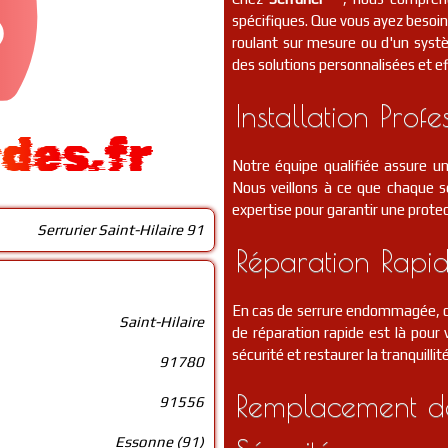
spécifiques. Que vous ayez besoin 
roulant sur mesure ou d'un syst
des solutions personnalisées et ef
Installation Profe
ides.fr
Notre équipe qualifiée assure un
Nous veillons à ce que chaque se
expertise pour garantir une protec
Serrurier Saint-Hilaire 91
Réparation Rapid
En cas de serrure endommagée, de
Saint-Hilaire
de réparation rapide est là pou
sécurité et restaurer la tranquillit
91780
Remplacement de
91556
Essonne (91)