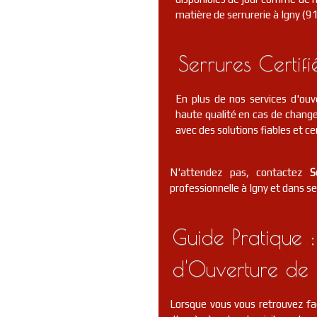
matière de serrurerie à Igny (91
Serrures Certif
En plus de nos services d'ouv
haute qualité en cas de change
avec des solutions fiables et cer
N'attendez pas, contactez
S
professionnelle à Igny et dans se
Guide Pratique :
d'Ouverture de 
Lorsque vous vous retrouvez fa