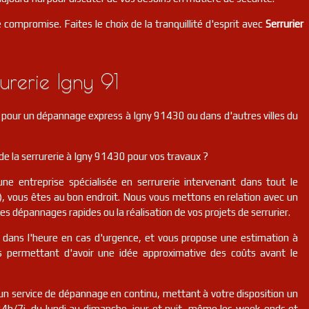
 compromise. Faites le choix de la tranquillité d'esprit avec
Serrurier
rerie Igny 91
r pour un dépannage express à Igny 91430 ou dans d'autres villes du
e la serrurerie à Igny 91430 pour vos travaux ?
une entreprise spécialisée en serrurerie intervenant dans tout le
, vous êtes au bon endroit. Nous vous mettons en relation avec un
des dépannages rapides ou la réalisation de vos projets de serrurier.
r dans l'heure en cas d'urgence, et vous propose une estimation à
us permettant d'avoir une idée approximative des coûts avant le
n service de dépannage en continu, mettant à votre disposition un
 24h/7j, du lundi au dimanche, jour et nuit, même les week-ends et