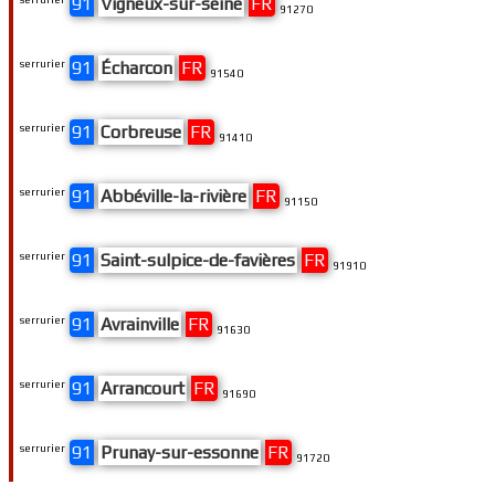
91
Vigneux-sur-seine
FR
91270
serrurier
91
Écharcon
FR
91540
serrurier
91
Corbreuse
FR
91410
serrurier
91
Abbéville-la-rivière
FR
91150
serrurier
91
Saint-sulpice-de-favières
FR
91910
serrurier
91
Avrainville
FR
91630
serrurier
91
Arrancourt
FR
91690
serrurier
91
Prunay-sur-essonne
FR
91720