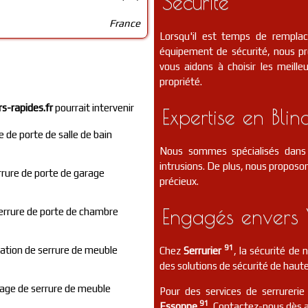
Sécurité
France
Lorsqu'il est temps de rempla
équipement de sécurité, nous p
vous aidons à choisir les meill
propriété.
rs-rapides.fr
pourrait intervenir
Expertise en Blin
 de porte de salle de bain
Nous sommes spécialisés dans 
intrusions. De plus, nous proposon
errure de porte de garage
précieux.
Engagés envers 
rrure de porte de chambre
91
ation de serrure de meuble
Chez
Serrurier
, la sécurité de
des solutions de sécurité de haute
ge de serrure de meuble
Pour des services de serrurerie
91
Essonne
. Contactez-nous dès a