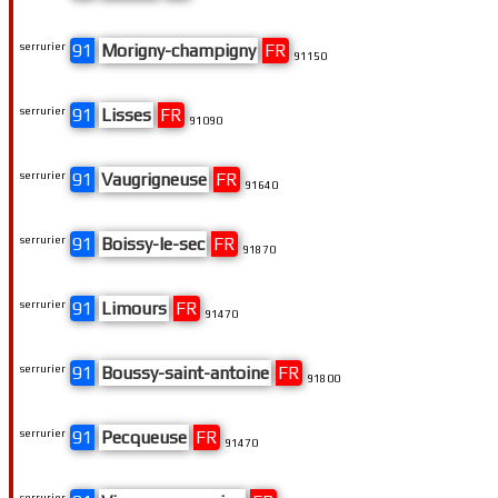
serrurier
91
Morigny-champigny
FR
91150
serrurier
91
Lisses
FR
91090
serrurier
91
Vaugrigneuse
FR
91640
serrurier
91
Boissy-le-sec
FR
91870
serrurier
91
Limours
FR
91470
serrurier
91
Boussy-saint-antoine
FR
91800
serrurier
91
Pecqueuse
FR
91470
serrurier