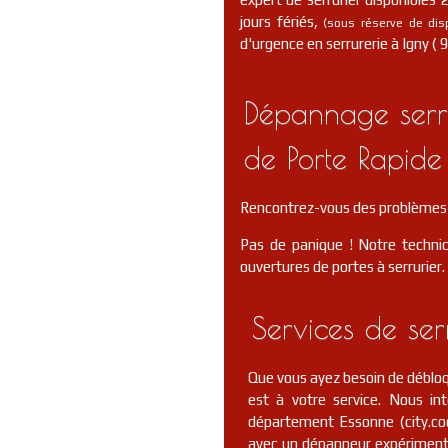
jours fériés,
(sous réserve de dispo
d'urgence en serrurerie à Igny ( 9
Dépannage serru
de Porte Rapide 
Rencontrez-vous des problèmes 
Pas de panique ! Notre technic
ouvertures de portes à serrurier.
Services de se
Que vous ayez besoin de débloqu
est à votre service. Nous i
département Essonne (city.co
avec un dépanneur expérimenté