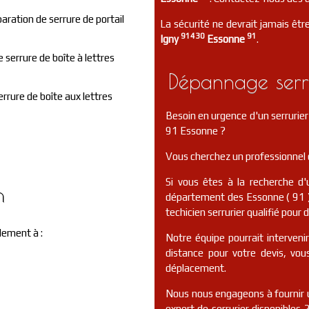
aration de serrure de portail
La sécurité ne devrait jamais être
91430
91
Igny
Essonne
.
 serrure de boîte à lettres
Dépannage serru
errure de boîte aux lettres
Besoin en urgence d'un serrurie
91 Essonne ?
Vous cherchez un professionnel d
Si vous êtes à la recherche d'
n
département des Essonne ( 91 )
techicien serrurier qualifié pour 
lement à :
Notre équipe pourrait interveni
distance pour votre devis, vo
déplacement.
Nous nous engageons à fournir u
expert de serrurier disponibles