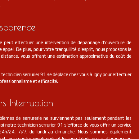
.
nsparence
pe peut effectuer une intervention de dépannage d'ouverture de
e appel. De plus, pour votre tranquillité d'esprit, nous proposons la
 à distance, vous offrant une estimation approximative du coût de
e technicien serrurier 91 se déplace chez vous à Igny pour effectuer
ofessionnalisme et efficacité.
ns Interruption
lèmes de serrurerie ne surviennent pas seulement pendant les
i notre technicien serrurier 91 s'efforce de vous offrir un service
n, 24h/24, 7j/7, du lundi au dimanche. Nous sommes également
it, ainsi que les week-ends et les jours fériés en cas d'urgence en