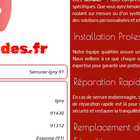
spécifiques. Que vous ayez besoin 
roulant sur mesure ou d'un syst
des solutions personnalisées et ef
Installation Profe
ides.fr
Notre équipe qualifiée assure un
Nous veillons à ce que chaque se
expertise pour garantir une protec
Serrurier Igny 91
Réparation Rapid
En cas de serrure endommagée, de
Igny
de réparation rapide est là pou
sécurité et restaurer la tranquillit
91430
Remplacement de
91312
Essonne (91)