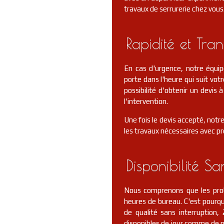
travaux de serrurerie chez vous
Rapidité et Tra
En cas d'urgence, notre équi
porte dans l'heure qui suit votr
possibilité d'obtenir un devis
l'intervention.
Une fois le devis accepté, notr
les travaux nécessaires avec pr
Disponibilité Sa
Nous comprenons que les prob
heures de bureau. C'est pourquo
de qualité sans interruptio
disponibles de jour comme de nu