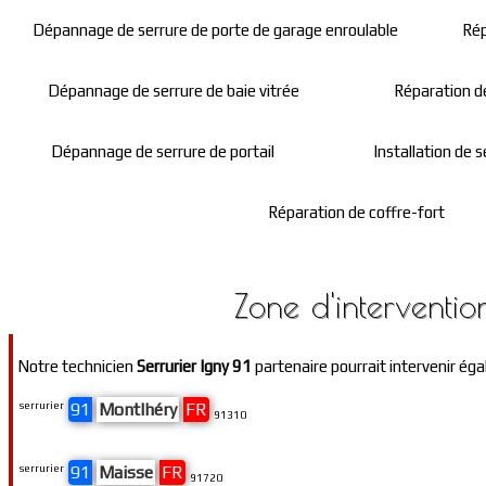
Dépannage de serrure de porte de garage enroulable
Rép
Dépannage de serrure de baie vitrée
Réparation de
Dépannage de serrure de portail
Installation de s
Réparation de coffre-fort
Zone d'interventio
Notre technicien
Serrurier Igny 91
partenaire pourrait intervenir éga
serrurier
91
Montlhéry
FR
91310
serrurier
91
Maisse
FR
91720