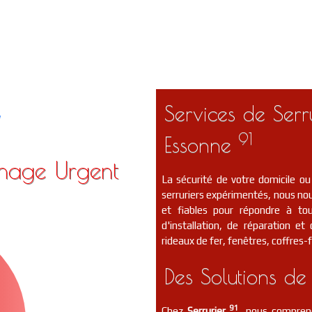
Services de Serr
1
91
Essonne
nnage Urgent
La sécurité de votre domicile ou
serruriers expérimentés, nous nou
et fiables pour répondre à to
d'installation, de réparation e
rideaux de fer, fenêtres, coffres-f
Des Solutions de
91
Chez
Serrurier
, nous compreno