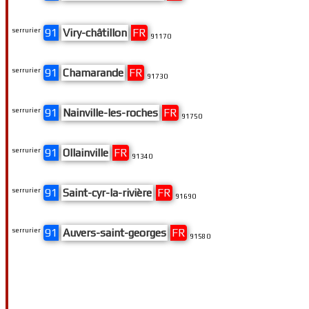
serrurier
91
Viry-châtillon
FR
91170
serrurier
91
Chamarande
FR
91730
serrurier
91
Nainville-les-roches
FR
91750
serrurier
91
Ollainville
FR
91340
serrurier
91
Saint-cyr-la-rivière
FR
91690
serrurier
91
Auvers-saint-georges
FR
91580