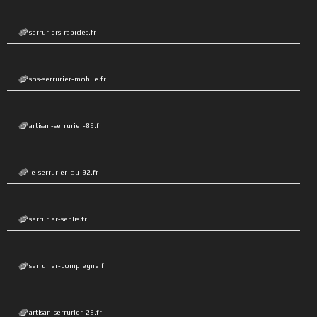
serruriers-rapides.fr
sos-serrurier-mobile.fr
artisan-serrurier-89.fr
le-serrurier-du-92.fr
serrurier-senlis.fr
serrurier-compiegne.fr
artisan-serrurier-28.fr