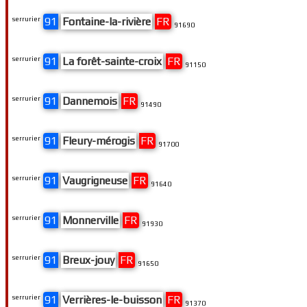
serrurier
91
Fontaine-la-rivière
FR
91690
serrurier
91
La forêt-sainte-croix
FR
91150
serrurier
91
Dannemois
FR
91490
serrurier
91
Fleury-mérogis
FR
91700
serrurier
91
Vaugrigneuse
FR
91640
serrurier
91
Monnerville
FR
91930
serrurier
91
Breux-jouy
FR
91650
serrurier
91
Verrières-le-buisson
FR
91370