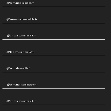
serruriers-rapides.fr
sos-serrurier-mobile.fr
artisan-serrurier-89.fr
le-serrurier-du-92.fr
serrurier-senlis.fr
serrurier-compiegne.fr
artisan-serrurier-28.fr