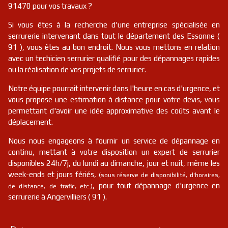
91470 pour vos travaux ?
serrurier
91
Montlhéry
FR
91310
Si vous êtes à la recherche d'une entreprise spécialisée en
serrurerie intervenant dans tout le département des Essonne (
serrurier
91
Valpuiseaux
FR
91720
91 ), vous êtes au bon endroit. Nous vous mettons en relation
avec un techicien serrurier qualifié pour des dépannages rapides
serrurier
91
Boutigny-sur-essonne
FR
ou la réalisation de vos projets de serrurier.
91820
Notre équipe pourrait intervenir dans l'heure en cas d'urgence, et
serrurier
91
Sermaise
FR
vous propose une estimation à distance pour votre devis, vous
91530
permettant d'avoir une idée approximative des coûts avant le
déplacement.
serrurier
91
Marcoussis
FR
91460
Nous nous engageons à fournir un service de dépannage en
continu, mettant à votre disposition un expert de serrurier
serrurier
91
Saint-chéron
FR
91530
disponibles 24h/7j, du lundi au dimanche, jour et nuit, même les
week-ends et jours fériés,
(sous réserve de disponibilité, d'horaires,
serrurier
91
Boigneville
FR
, pour tout dépannage d'urgence en
de distance, de trafic, etc.)
91720
serrurerie à Angervilliers ( 91 ).
serrurier
91
Saint-sulpice-de-favières
FR
91910