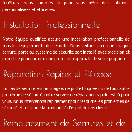
fenêtres, nous sommes là pour vous offrir des solutions
serrurier
91
Morsang-sur-seine
FR
personnalisées et efficaces.
91250
Installation Professionnelle
serrurier
91
Gironville-sur-essonne
FR
91720
Notre équipe qualifiée assure une installation professionnelle de
serrurier
91
Ballainvilliers
FR
91160
tous les équipements de sécurité. Nous veillons à ce que chaque
serrure, porte ou système de sécurité soit installé avec précision et
serrurier
91
Le val-saint-germain
FR
expertise pour garantir une protection optimale de votre propriété.
91530
Réparation Rapide et Efficace
serrurier
91
Corbreuse
FR
91410
En cas de serrure endommagée, de porte bloquée ou de tout autre
serrurier
91
Courdimanche-sur-essonne
FR
problème de sécurité, notre service de réparation rapide est là pour
91720
vous. Nous intervenons rapidement pour résoudre les problèmes de
sécurité et restaurer la tranquillité d'esprit de nos clients.
serrurier
91
Fontenay-lès-briis
FR
91640
Remplacement de Serrures et de
serrurier
91
Champcueil
FR
91750