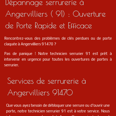
Dépannage serrurerie à
serrurier
91
Avrainville
FR
91630
Angervilliers ( 91) : Ouverture
serrurier
91
Le plessis-pâté
FR
de Porte Rapide et Efficace
91220
serrurier
91
Roinville
FR
Rencontrez-vous des problèmes de clés perdues ou de porte
91410
claquée à Angervilliers 91470 ?
serrurier
91
Vayres-sur-essonne
FR
Pas de panique ! Notre technicien serrurier 91 est prêt à
91820
intervenir en urgence pour toutes les ouvertures de portes à
serrurier.
serrurier
91
Dourdan
FR
91410
Services de serrurerie à
serrurier
91
Villebon-sur-yvette
FR
91140
Angervilliers 91470
Que vous ayez besoin de débloquer une serrure ou d'ouvrir une
porte, notre technicien serrurier 91 est à votre service. Nous