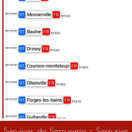
serrurier
91
Monnerville
FR
91930
serrurier
91
Baulne
FR
91590
serrurier
91
Ormoy
FR
91540
serrurier
91
Courson-monteloup
FR
91680
serrurier
91
Ollainville
FR
91340
serrurier
91
Forges-les-bains
FR
91470
serrurier
91
Guibeville
FR
91630
Services de Serrurerie - Serrurier