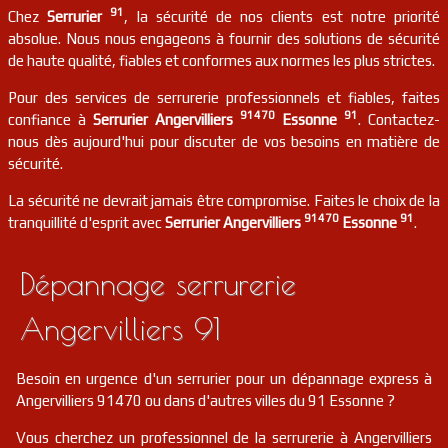
91170
91
Chez
Serrurier
, la sécurité de nos clients est notre priorité
absolue. Nous nous engageons à fournir des solutions de sécurité
serrurier
91
Bouville
FR
de haute qualité, fiables et conformes aux normes les plus strictes.
91880
Pour des services de serrurerie professionnels et fiables, faites
serrurier
91
Cheptainville
FR
91470
91
confiance à
Serrurier Angervilliers
Essonne
. Contactez-
91630
nous dès aujourd'hui pour discuter de vos besoins en matière de
sécurité.
serrurier
91
Villejust
FR
91140
La sécurité ne devrait jamais être compromise. Faites le choix de la
91470
91
tranquillité d'esprit avec
Serrurier Angervilliers
Essonne
.
serrurier
91
Plessis-saint-benoist
FR
91410
Dépannage serrurerie
serrurier
91
Arpajon
FR
91290
Angervilliers 91
serrurier
91
Verrières-le-buisson
FR
91370
Besoin en urgence d'un serrurier pour un dépannage express à
Angervilliers 91470 ou dans d'autres villes du 91 Essonne ?
serrurier
91
Les molières
FR
91470
Vous cherchez un professionnel de la serrurerie à Angervilliers