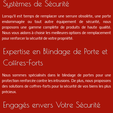
Systèmes de Sécurité
serrurier
91
Fleury-mérogis
FR
91700
Lorsqu'il est temps de remplacer une serrure obsolète, une porte
endommagée ou tout autre équipement de sécurité, nous
serrurier
91
Draveil
FR
91210
proposons une gamme complète de produits de haute qualité.
Nous vous aidons à choisir les meilleures options de remplacement
pour renforcer la sécurité de votre propriété.
serrurier
91
Authon-la-plaine
FR
91410
Expertise en Blindage de Porte et
serrurier
91
Chamarande
FR
91730
Coffres-Forts
serrurier
91
Oncy-sur-école
FR
91490
Nous sommes spécialisés dans le blindage de portes pour une
protection renforcée contre les intrusions. De plus, nous proposons
serrurier
91
Puiselet-le-marais
FR
91150
des solutions de coffres-forts pour la sécurité de vos biens les plus
précieux.
serrurier
91
Étampes
FR
91150
Engagés envers Votre Sécurité
serrurier
91
Viry-châtillon
FR