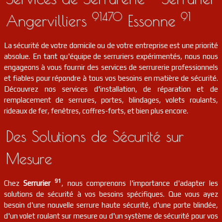
serrurier
91
Varennes-jarcy
FR
91480
91470
91
Angervilliers
Essonne
serrurier
91
Wissous
FR
91320
La sécurité de votre domicile ou de votre entreprise est une priorité
absolue. En tant qu'équipe de serruriers expérimentés, nous nous
serrurier
91
Mauchamps
FR
91730
engageons à vous fournir des services de serrurerie professionnels
et fiables pour répondre à tous vos besoins en matière de sécurité.
Découvrez nos services d'installation, de réparation et de
serrurier
91
Chalo-saint-mars
FR
91780
remplacement de serrures, portes, blindages, volets roulants,
rideaux de fer, fenêtres, coffres-forts, et bien plus encore.
serrurier
91
Breux-jouy
FR
91650
Des Solutions de Sécurité sur
serrurier
91
Grigny
FR
91350
Mesure
serrurier
91
Le coudray-montceaux
FR
91830
91
Chez
Serrurier
, nous comprenons l'importance d'adapter les
solutions de sécurité à vos besoins spécifiques. Que vous ayez
serrurier
91
Soisy-sur-seine
FR
besoin d'une nouvelle serrure haute sécurité, d'une porte blindée,
91450
d'un volet roulant sur mesure ou d'un système de sécurité pour vos