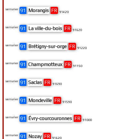
serrurier
91
Morangis
FR
91420
serrurier
91
La ville-du-bois
FR
91620
serrurier
91
Brétigny-sur-orge
FR
91220
serrurier
91
Champmotteux
FR
91150
serrurier
91
Saclas
FR
91690
serrurier
91
Mondeville
FR
91590
serrurier
91
Évry-courcouronnes
FR
91000
serrurier
91
Nozay
FR
91620