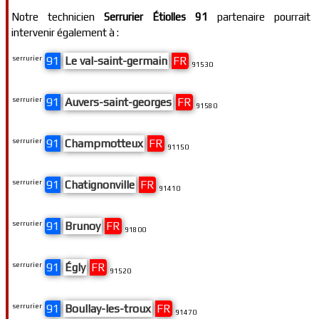
Notre technicien
Serrurier Étiolles 91
partenaire pourrait
intervenir également à :
serrurier
91
Le val-saint-germain
FR
91530
serrurier
91
Auvers-saint-georges
FR
91580
serrurier
91
Champmotteux
FR
91150
serrurier
91
Chatignonville
FR
91410
serrurier
91
Brunoy
FR
91800
serrurier
91
Égly
FR
91520
serrurier
91
Boullay-les-troux
FR
91470