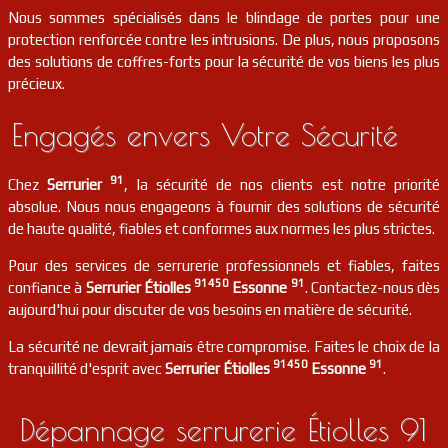
Nous sommes spécialisés dans le blindage de portes pour une
protection renforcée contre les intrusions. De plus, nous proposons
serrurier
91
Saintry-sur-seine
FR
91250
des solutions de coffres-forts pour la sécurité de vos biens les plus
précieux.
Engagés envers Votre Sécurité
91
Chez
Serrurier
, la sécurité de nos clients est notre priorité
absolue. Nous nous engageons à fournir des solutions de sécurité
de haute qualité, fiables et conformes aux normes les plus strictes.
Pour des services de serrurerie professionnels et fiables, faites
91450
91
confiance à
Serrurier Étiolles
Essonne
. Contactez-nous dès
aujourd'hui pour discuter de vos besoins en matière de sécurité.
La sécurité ne devrait jamais être compromise. Faites le choix de la
91450
91
tranquillité d'esprit avec
Serrurier Étiolles
Essonne
.
Dépannage serrurerie Étiolles 91