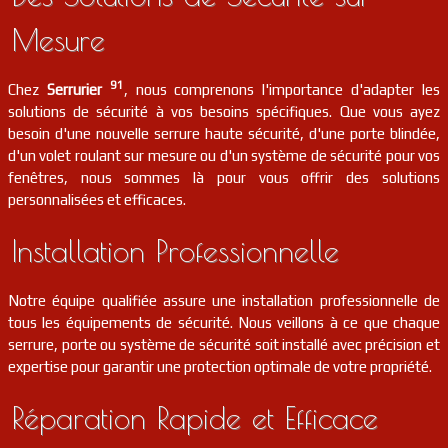
serrurier
91
Roinville
FR
91410
Mesure
serrurier
91
Nainville-les-roches
FR
91750
91
Chez
Serrurier
, nous comprenons l'importance d'adapter les
solutions de sécurité à vos besoins spécifiques. Que vous ayez
serrurier
91
Mespuits
FR
besoin d'une nouvelle serrure haute sécurité, d'une porte blindée,
91150
d'un volet roulant sur mesure ou d'un système de sécurité pour vos
fenêtres, nous sommes là pour vous offrir des solutions
serrurier
91
Saulx-les-chartreux
FR
personnalisées et efficaces.
91160
Installation Professionnelle
serrurier
91
Courson-monteloup
FR
91680
Notre équipe qualifiée assure une installation professionnelle de
serrurier
91
Saint-hilaire
FR
91780
tous les équipements de sécurité. Nous veillons à ce que chaque
serrure, porte ou système de sécurité soit installé avec précision et
serrurier
91
Monnerville
FR
expertise pour garantir une protection optimale de votre propriété.
91930
Réparation Rapide et Efficace
serrurier
91
Orsay
FR
91400