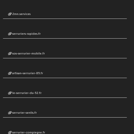
2mn.services
serruriers-rapides.fr
sos-serrurier-mobile.fr
artisan-serrurier-89.fr
le-serrurier-du-92.fr
serrurier-senlis.fr
serrurier-compiegne.fr