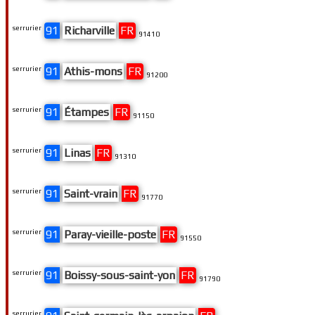
serrurier
91
Richarville
FR
91410
serrurier
91
Athis-mons
FR
91200
serrurier
91
Étampes
FR
91150
serrurier
91
Linas
FR
91310
serrurier
91
Saint-vrain
FR
91770
serrurier
91
Paray-vieille-poste
FR
91550
serrurier
91
Boissy-sous-saint-yon
FR
91790
serrurier