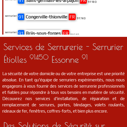
91
Saint-germain-lès-arpajon
FR
91180
serrurier
91
Congerville-thionville
FR
91740
serrurier
91
Briis-sous-forges
FR
91640
Services de Serrurerie - Serrurier
serrurier
91
Fontenay-lès-briis
FR
91640
91450
91
Étiolles
Essonne
serrurier
91
Boissy-la-rivière
FR
91690
La sécurité de votre domicile ou de votre entreprise est une priorité
absolue. En tant qu'équipe de serruriers expérimentés, nous nous
serrurier
91
Saclas
FR
91690
engageons à vous fournir des services de serrurerie professionnels
et fiables pour répondre à tous vos besoins en matière de sécurité.
Découvrez nos services d'installation, de réparation et de
serrurier
91
Chevannes
FR
91750
remplacement de serrures, portes, blindages, volets roulants,
rideaux de fer, fenêtres, coffres-forts, et bien plus encore.
serrurier
91
Le plessis-pâté
FR
91220
Des Solutions de Sécurité sur