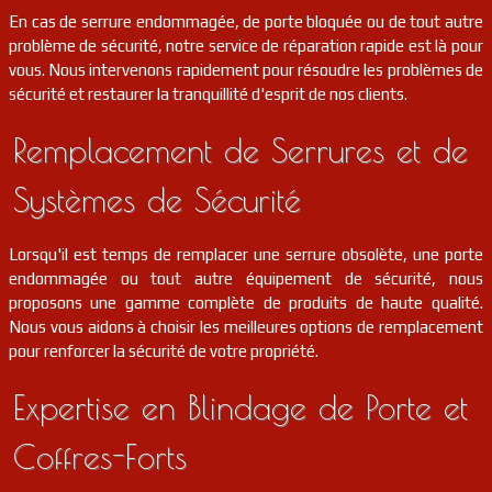
En cas de serrure endommagée, de porte bloquée ou de tout autre
serrurier
91
Ballancourt-sur-essonne
FR
problème de sécurité, notre service de réparation rapide est là pour
91610
vous. Nous intervenons rapidement pour résoudre les problèmes de
sécurité et restaurer la tranquillité d'esprit de nos clients.
serrurier
91
Arpajon
FR
91290
Remplacement de Serrures et de
serrurier
91
Corbreuse
FR
91410
Systèmes de Sécurité
serrurier
91
Saint-jean-de-beauregard
FR
91940
Lorsqu'il est temps de remplacer une serrure obsolète, une porte
endommagée ou tout autre équipement de sécurité, nous
serrurier
91
Orveau
FR
91590
proposons une gamme complète de produits de haute qualité.
Nous vous aidons à choisir les meilleures options de remplacement
pour renforcer la sécurité de votre propriété.
serrurier
91
Savigny-sur-orge
FR
91600
Expertise en Blindage de Porte et
serrurier
91
Courdimanche-sur-essonne
FR
91720
Coffres-Forts
serrurier
91
Corbeil-essonnes
FR
91100