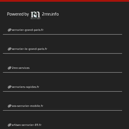
Powered by
2mn.info
serrurier-grand-paris.fr
serrurier-le-grand-paris.fr
2mn.services
serruriers-rapides.fr
sos-serrurier-mobile.fr
artisan-serrurier-89.fr