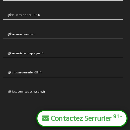
le-serrurier-du-92.fr
serrurier-senlis.fr
serrurier-compiegne.fr
artisan-serrurier-28.fr
fast-services-sxm.com.fr
91
Contactez Serrurier
*
Mentions Légales