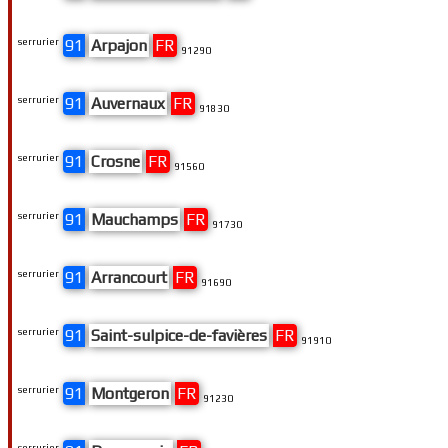
serrurier
91
Arpajon
FR
91290
serrurier
91
Auvernaux
FR
91830
serrurier
91
Crosne
FR
91560
serrurier
91
Mauchamps
FR
91730
serrurier
91
Arrancourt
FR
91690
serrurier
91
Saint-sulpice-de-favières
FR
91910
serrurier
91
Montgeron
FR
91230
serrurier