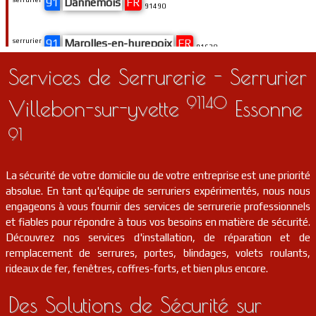
91
Dannemois
FR
91490
serrurier
91
Marolles-en-hurepoix
FR
91630
Services de Serrurerie - Serrurier
serrurier
91
La ferté-alais
FR
91590
91140
Villebon-sur-yvette
Essonne
serrurier
91
Fontenay-le-vicomte
FR
91
91540
serrurier
91
Limours
FR
91470
La sécurité de votre domicile ou de votre entreprise est une priorité
absolue. En tant qu'équipe de serruriers expérimentés, nous nous
engageons à vous fournir des services de serrurerie professionnels
serrurier
91
Saintry-sur-seine
FR
91250
et fiables pour répondre à tous vos besoins en matière de sécurité.
Découvrez nos services d'installation, de réparation et de
serrurier
91
Congerville-thionville
FR
remplacement de serrures, portes, blindages, volets roulants,
91740
rideaux de fer, fenêtres, coffres-forts, et bien plus encore.
serrurier
91
Bois-herpin
FR
91150
Des Solutions de Sécurité sur