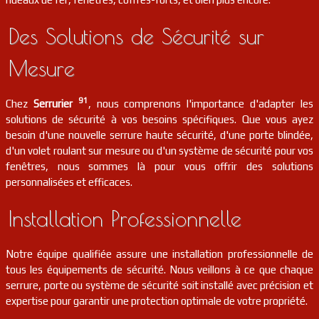
serrurier
91
Corbreuse
FR
91410
Des Solutions de Sécurité sur
serrurier
91
Chatignonville
FR
91410
Mesure
serrurier
91
Montlhéry
FR
91310
91
Chez
Serrurier
, nous comprenons l'importance d'adapter les
solutions de sécurité à vos besoins spécifiques. Que vous ayez
serrurier
91
Mauchamps
FR
besoin d'une nouvelle serrure haute sécurité, d'une porte blindée,
91730
d'un volet roulant sur mesure ou d'un système de sécurité pour vos
fenêtres, nous sommes là pour vous offrir des solutions
serrurier
91
Vert-le-petit
FR
personnalisées et efficaces.
91710
Installation Professionnelle
serrurier
91
Longpont-sur-orge
FR
91310
Notre équipe qualifiée assure une installation professionnelle de
serrurier
91
Linas
FR
91310
tous les équipements de sécurité. Nous veillons à ce que chaque
serrure, porte ou système de sécurité soit installé avec précision et
serrurier
91
Les ulis
FR
expertise pour garantir une protection optimale de votre propriété.
91940