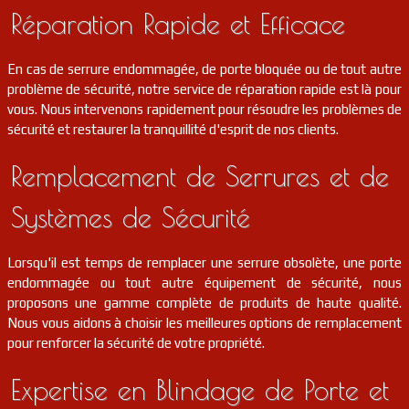
Réparation Rapide et Efficace
serrurier
91
Saulx-les-chartreux
FR
91160
En cas de serrure endommagée, de porte bloquée ou de tout autre
serrurier
91
Souzy-la-briche
FR
problème de sécurité, notre service de réparation rapide est là pour
91580
vous. Nous intervenons rapidement pour résoudre les problèmes de
sécurité et restaurer la tranquillité d'esprit de nos clients.
serrurier
91
Lardy
FR
91510
Remplacement de Serrures et de
serrurier
91
Saintry-sur-seine
FR
91250
Systèmes de Sécurité
serrurier
91
Écharcon
FR
91540
Lorsqu'il est temps de remplacer une serrure obsolète, une porte
endommagée ou tout autre équipement de sécurité, nous
serrurier
91
Chevannes
FR
91750
proposons une gamme complète de produits de haute qualité.
Nous vous aidons à choisir les meilleures options de remplacement
pour renforcer la sécurité de votre propriété.
serrurier
91
Orsay
FR
91400
Expertise en Blindage de Porte et
serrurier
91
Ballainvilliers
FR
91160