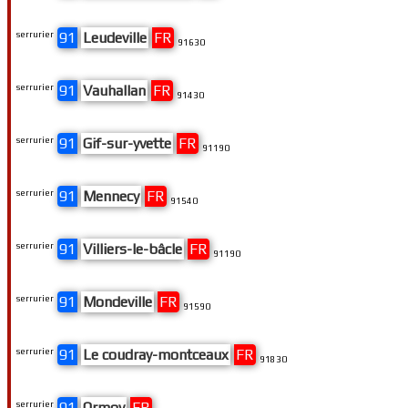
serrurier
91
Leudeville
FR
91630
serrurier
91
Vauhallan
FR
91430
serrurier
91
Gif-sur-yvette
FR
91190
serrurier
91
Mennecy
FR
91540
serrurier
91
Villiers-le-bâcle
FR
91190
serrurier
91
Mondeville
FR
91590
serrurier
91
Le coudray-montceaux
FR
91830
serrurier
91
Ormoy
FR