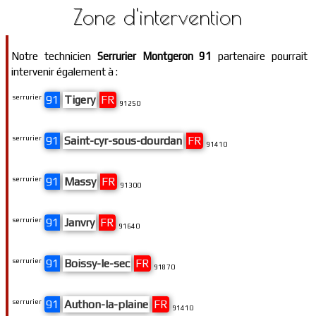
Zone d'intervention
Notre technicien
Serrurier Montgeron 91
partenaire pourrait
intervenir également à :
serrurier
91
Tigery
FR
91250
serrurier
91
Saint-cyr-sous-dourdan
FR
91410
serrurier
91
Massy
FR
91300
serrurier
91
Janvry
FR
91640
serrurier
91
Boissy-le-sec
FR
91870
serrurier
91
Authon-la-plaine
FR
91410