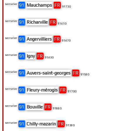
serrurier
91
Mauchamps
FR
91730
serrurier
91
Richarville
FR
91410
serrurier
91
Angervilliers
FR
91470
serrurier
91
Igny
FR
91430
serrurier
91
Auvers-saint-georges
FR
91580
serrurier
91
Fleury-mérogis
FR
91700
serrurier
91
Bouville
FR
91880
serrurier
91
Chilly-mazarin
FR
91380