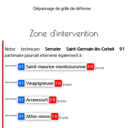
Dépannage de grille de défense
Zone d'intervention
Notre technicien
Serrurier Saint-Germain-lès-Corbeil 91
partenaire pourrait intervenir également à :
serrurier
91
Saint-maurice-montcouronne
FR
91530
serrurier
91
Vaugrigneuse
FR
91640
serrurier
91
Arrancourt
FR
91690
serrurier
91
Athis-mons
FR
91200