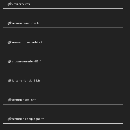
2mn.services
serruriers-rapides.fr
sos-serrurier-mobile.fr
artisan-serrurier-89.fr
le-serrurier-du-92.fr
serrurier-senlis.fr
serrurier-compiegne.fr