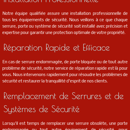
serrurier
91
Boutervilliers
FR
91150
Notre équipe qualifiée assure une installation professionnelle de
serrurier
91
Draveil
FR
tous les équipements de sécurité. Nous veillons à ce que chaque
91210
serrure, porte ou système de sécurité soit installé avec précision et
expertise pour garantir une protection optimale de votre propriété.
Réparation Rapide et Efficace
En cas de serrure endommagée, de porte bloquée ou de tout autre
problème de sécurité, notre service de réparation rapide est là pour
vous. Nous intervenons rapidement pour résoudre les problèmes de
sécurité et restaurer la tranquillité d'esprit de nos clients.
Remplacement de Serrures et de
Systèmes de Sécurité
Lorsqu'il est temps de remplacer une serrure obsolète, une porte
endommagée ou tout autre équipement de sécurité, nous