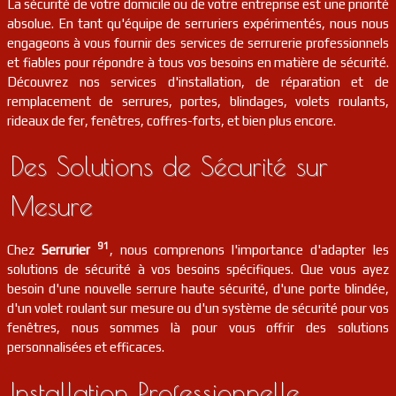
La sécurité de votre domicile ou de votre entreprise est une priorité
absolue. En tant qu'équipe de serruriers expérimentés, nous nous
engageons à vous fournir des services de serrurerie professionnels
serrurier
91
Fontenay-le-vicomte
FR
91540
et fiables pour répondre à tous vos besoins en matière de sécurité.
Découvrez nos services d'installation, de réparation et de
serrurier
91
Gironville-sur-essonne
FR
remplacement de serrures, portes, blindages, volets roulants,
91720
rideaux de fer, fenêtres, coffres-forts, et bien plus encore.
serrurier
91
Prunay-sur-essonne
FR
91720
Des Solutions de Sécurité sur
serrurier
91
Montgeron
FR
Mesure
91230
91
serrurier
91
Lardy
FR
Chez
Serrurier
, nous comprenons l'importance d'adapter les
91510
solutions de sécurité à vos besoins spécifiques. Que vous ayez
besoin d'une nouvelle serrure haute sécurité, d'une porte blindée,
serrurier
91
Champlan
FR
91160
d'un volet roulant sur mesure ou d'un système de sécurité pour vos
fenêtres, nous sommes là pour vous offrir des solutions
personnalisées et efficaces.
serrurier
91
Villiers-sur-orge
FR
91700
Installation Professionnelle