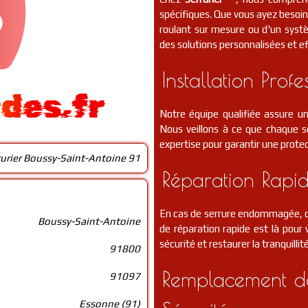
spécifiques. Que vous ayez besoin 
roulant sur mesure ou d'un syst
des solutions personnalisées et ef
Installation Profe
ides.fr
Notre équipe qualifiée assure un
Nous veillons à ce que chaque se
expertise pour garantir une protec
rurier Boussy-Saint-Antoine 91
Réparation Rapid
En cas de serrure endommagée, de
Boussy-Saint-Antoine
de réparation rapide est là pou
sécurité et restaurer la tranquillit
91800
Remplacement de
91097
Essonne (91)