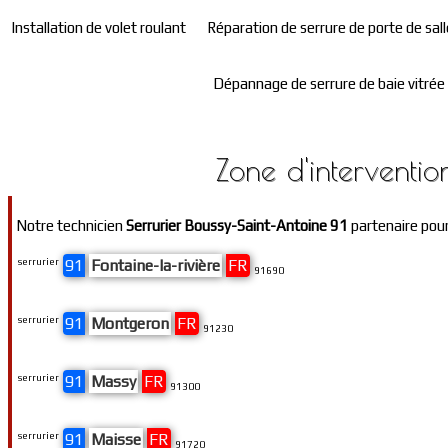
Installation de volet roulant
Réparation de serrure de porte de sall
Dépannage de serrure de baie vitrée
Zone d'interventio
Notre technicien
Serrurier Boussy-Saint-Antoine 91
partenaire pour
serrurier
91
Fontaine-la-rivière
FR
91690
serrurier
91
Montgeron
FR
91230
serrurier
91
Massy
FR
91300
serrurier
91
Maisse
FR
91720