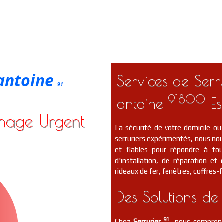
-antoine
Services de Serru
91
91800
antoine
Es
nnage Urgent
La sécurité de votre domicile ou
serruriers expérimentés, nous nou
et fiables pour répondre à to
d'installation, de réparation e
rideaux de fer, fenêtres, coffres-f
Des Solutions de
91
Chez
Serrurier
, nous compreno