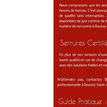
Nous comprenons que les prob
heures de bureau. C'est pourquo
de qualité sans interruptio
disponibles de jour comme de nu
matière de serrurerie à Boussy
Serrures Certif
En plus de nos services d'ouv
haute qualité en cas de change
avec des solutions fiables et cer
N'attendez pas, contactez
S
professionnelle à Boussy-Saint-A
Guide Pratique :