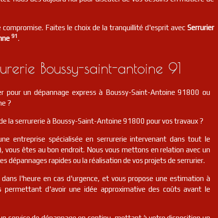
 compromise. Faites le choix de la tranquillité d'esprit avec
Serrurier
91
nne
.
rerie Boussy-saint-antoine 91
ier pour un dépannage express à Boussy-Saint-Antoine 91800 ou
ne ?
de la serrurerie à Boussy-Saint-Antoine 91800 pour vos travaux ?
une entreprise spécialisée en serrurerie intervenant dans tout le
, vous êtes au bon endroit. Nous vous mettons en relation avec un
des dépannages rapides ou la réalisation de vos projets de serrurier.
r dans l'heure en cas d'urgence, et vous propose une estimation à
us permettant d'avoir une idée approximative des coûts avant le
n service de dépannage en continu, mettant à votre disposition un