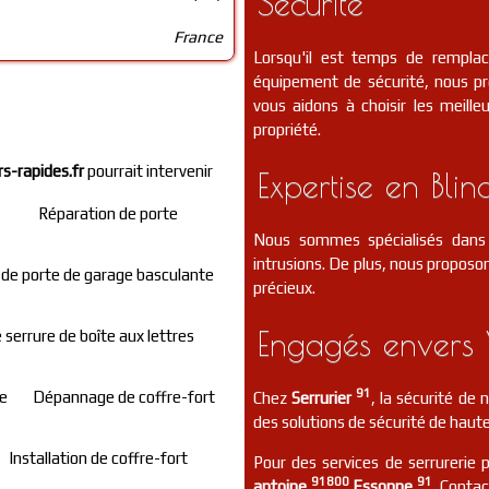
Sécurité
France
Lorsqu'il est temps de rempla
équipement de sécurité, nous p
vous aidons à choisir les meill
propriété.
rs-rapides.fr
pourrait intervenir
Expertise en Blin
Réparation de porte
Nous sommes spécialisés dans 
intrusions. De plus, nous proposon
de porte de garage basculante
précieux.
Engagés envers 
e serrure de boîte aux lettres
91
re
Dépannage de coffre-fort
Chez
Serrurier
, la sécurité de
des solutions de sécurité de haute
Installation de coffre-fort
Pour des services de serrurerie 
91800
91
antoine
Essonne
. Conta