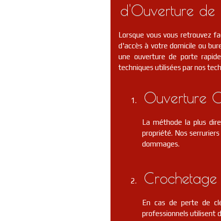
d'Ouverture de 
Lorsque vous vous retrouvez fa
d'accès à votre domicile ou bure
une ouverture de porte rapide 
techniques utilisées par nos tec
Ouverture C
La méthode la plus dire
propriété. Nos serrurier
dommages.
Crochetage 
En cas de perte de clé
professionnels utilisent 