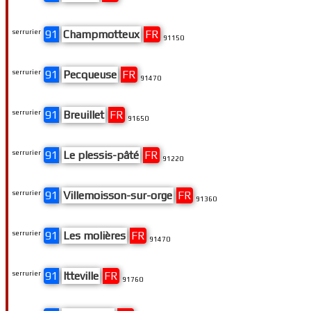
serrurier
91
Champmotteux
FR
91150
serrurier
91
Pecqueuse
FR
91470
serrurier
91
Breuillet
FR
91650
serrurier
91
Le plessis-pâté
FR
91220
serrurier
91
Villemoisson-sur-orge
FR
91360
serrurier
91
Les molières
FR
91470
serrurier
91
Itteville
FR
91760