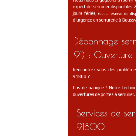
expert de serrurier disponibles
jours fériés,
(sous réserve de dispo
d'urgence en serrurerie à Boussy
Dépannage serru
91) : Ouverture 
Rencontrez-vous des problème
91800 ?
Pas de panique ! Notre technic
ouvertures de portes à serrurier.
Services de ser
91800