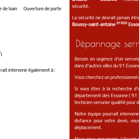
sécurité.
e de bain
Ouverture de porte
La sécurité ne devrait jamais être
91800
Boussy-saint-antoine
Esso
Dépannage serru
n
Besoin en urgence d'un serrur
dans d'autres villes du 91 Esson
rait intervenir également à :
Vous cherchez un professionnel 
Si vous êtes à la recherche d'
département des Essonne ( 91 )
techicien serrurier qualifié pour 
Notre équipe pourrait interveni
distance pour votre devis, vo
déplacement.
Nous nous engageons à fournir u