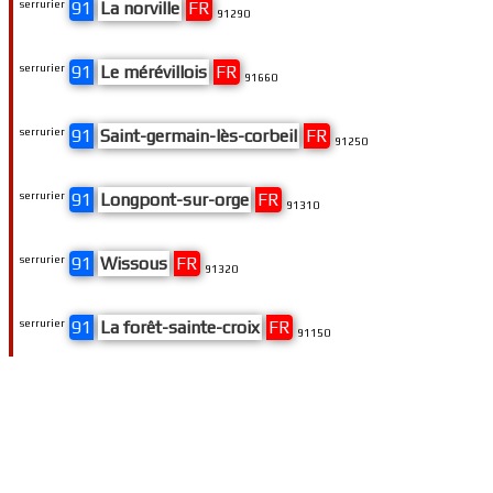
serrurier
91
La norville
FR
91290
serrurier
91
Le mérévillois
FR
91660
serrurier
91
Saint-germain-lès-corbeil
FR
91250
serrurier
91
Longpont-sur-orge
FR
91310
serrurier
91
Wissous
FR
91320
serrurier
91
La forêt-sainte-croix
FR
91150
serrurier
91
Vert-le-petit
FR
91710
serrurier
91
Chevannes
FR
91750