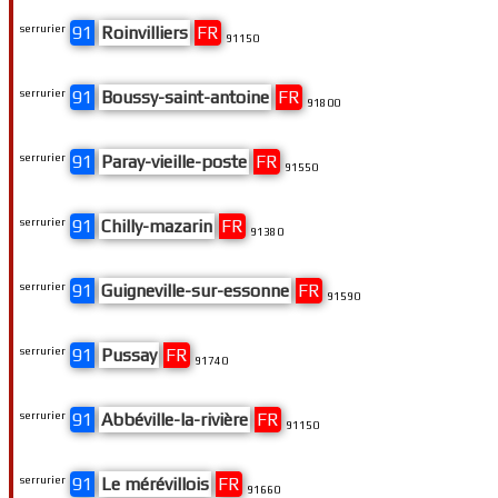
serrurier
91
Roinvilliers
FR
91150
serrurier
91
Boussy-saint-antoine
FR
91800
serrurier
91
Paray-vieille-poste
FR
91550
serrurier
91
Chilly-mazarin
FR
91380
serrurier
91
Guigneville-sur-essonne
FR
91590
serrurier
91
Pussay
FR
91740
serrurier
91
Abbéville-la-rivière
FR
91150
serrurier
91
Le mérévillois
FR
91660