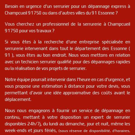
serrurier
91
Étréchy
FR
91580
Besoin en urgence d'un serrurier pour un dépannage express à
Champcueil 91750 ou dans d'autres villes du 91 Essonne ?
serrurier
91
Wissous
FR
91320
Vous cherchez un professionnel de la serrurerie à Champcueil
91750 pour vos travaux ?
serrurier
91
Villiers-sur-orge
FR
91700
Si vous êtes à la recherche d'une entreprise spécialisée en
serrurerie intervenant dans tout le département des Essonne (
91 ), vous êtes au bon endroit. Nous vous mettons en relation
serrurier
91
Les ulis
FR
91940
avec un techicien serrurier qualifié pour des dépannages rapides
ou la réalisation de vos projets de serrurier.
serrurier
91
Égly
FR
91520
Notre équipe pourrait intervenir dans l'heure en cas d'urgence, et
vous propose une estimation à distance pour votre devis, vous
serrurier
91
La ferté-alais
FR
permettant d'avoir une idée approximative des coûts avant le
91590
déplacement.
serrurier
91
Boissy-sous-saint-yon
FR
91790
Nous nous engageons à fournir un service de dépannage en
continu, mettant à votre disposition un expert de serrurier
disponibles 24h/7j, du lundi au dimanche, jour et nuit, même les
week-ends et jours fériés,
(sous réserve de disponibilité, d'horaires,