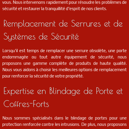
vous. Nous intervenons rapidement pour résoudre les problèmes de
sécurité et restaurer la tranquillité d'esprit de nos clients.
serrurier
91
Courdimanche-sur-essonne
FR
91720
Remplacement de Serrures et de
serrurier
91
Cerny
FR
91590
Systèmes de Sécurité
serrurier
91
Mauchamps
FR
91730
Lorsqu'il est temps de remplacer une serrure obsolète, une porte
endommagée ou tout autre équipement de sécurité, nous
serrurier
91
Marolles-en-hurepoix
FR
91630
proposons une gamme complète de produits de haute qualité.
Nous vous aidons à choisir les meilleures options de remplacement
pour renforcer la sécurité de votre propriété.
serrurier
91
Pecqueuse
FR
91470
Expertise en Blindage de Porte et
serrurier
91
Fontenay-le-vicomte
FR
91540
Coffres-Forts
serrurier
91
Chatignonville
FR
91410
Nous sommes spécialisés dans le blindage de portes pour une
protection renforcée contre les intrusions. De plus, nous proposons
serrurier
91
Dannemois
FR
91490