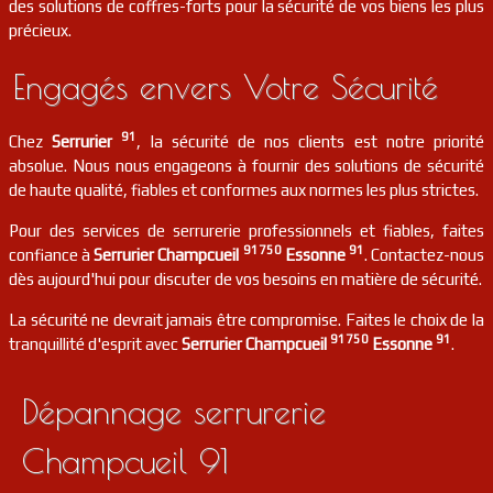
des solutions de coffres-forts pour la sécurité de vos biens les plus
précieux.
serrurier
91
Authon-la-plaine
FR
91410
Engagés envers Votre Sécurité
serrurier
91
Verrières-le-buisson
FR
91370
91
Chez
Serrurier
, la sécurité de nos clients est notre priorité
absolue. Nous nous engageons à fournir des solutions de sécurité
serrurier
91
Crosne
FR
de haute qualité, fiables et conformes aux normes les plus strictes.
91560
Pour des services de serrurerie professionnels et fiables, faites
serrurier
91
Saint-cyr-sous-dourdan
FR
91750
91
confiance à
Serrurier Champcueil
Essonne
. Contactez-nous
91410
dès aujourd'hui pour discuter de vos besoins en matière de sécurité.
serrurier
91
Ollainville
FR
La sécurité ne devrait jamais être compromise. Faites le choix de la
91340
91750
91
tranquillité d'esprit avec
Serrurier Champcueil
Essonne
.
serrurier
91
Villejust
FR
91140
Dépannage serrurerie
serrurier
91
Saclas
FR
91690
Champcueil 91