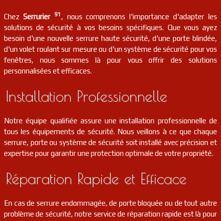
serrurier
91
Boullay-les-troux
FR
91470
91
Chez
Serrurier
, nous comprenons l'importance d'adapter les
solutions de sécurité à vos besoins spécifiques. Que vous ayez
serrurier
91
Ballancourt-sur-essonne
FR
besoin d'une nouvelle serrure haute sécurité, d'une porte blindée,
91610
d'un volet roulant sur mesure ou d'un système de sécurité pour vos
fenêtres, nous sommes là pour vous offrir des solutions
serrurier
91
Palaiseau
FR
personnalisées et efficaces.
91120
Installation Professionnelle
serrurier
91
Arpajon
FR
91290
Notre équipe qualifiée assure une installation professionnelle de
serrurier
91
Brières-les-scellés
FR
91150
tous les équipements de sécurité. Nous veillons à ce que chaque
serrure, porte ou système de sécurité soit installé avec précision et
serrurier
91
Évry-courcouronnes
FR
expertise pour garantir une protection optimale de votre propriété.
91000
Réparation Rapide et Efficace
serrurier
91
Guillerval
FR
91690
En cas de serrure endommagée, de porte bloquée ou de tout autre
serrurier
91
Saulx-les-chartreux
FR
problème de sécurité, notre service de réparation rapide est là pour
91160