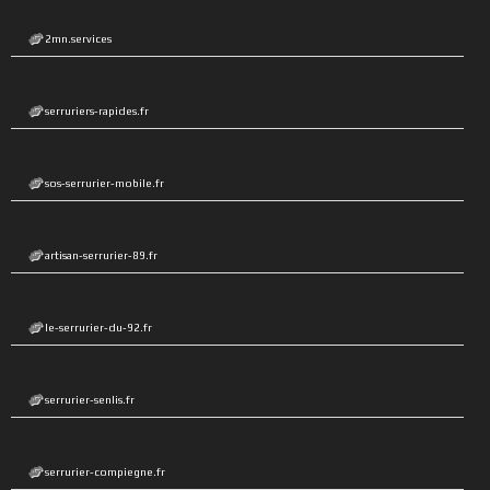
2mn.services
serruriers-rapides.fr
sos-serrurier-mobile.fr
artisan-serrurier-89.fr
le-serrurier-du-92.fr
serrurier-senlis.fr
serrurier-compiegne.fr