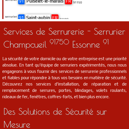
91
Puiselet-le-marais
FR
91150
serrurier
91
Saint-aubin
FR
91190
Services de Serrurerie - Serrurier
serrurier
91
Montlhéry
FR
91310
91750
91
Champcueil
Essonne
serrurier
91
Oncy-sur-école
FR
91490
La sécurité de votre domicile ou de votre entreprise est une priorité
absolue. En tant qu'équipe de serruriers expérimentés, nous nous
serrurier
91
Saint-vrain
FR
91770
engageons à vous fournir des services de serrurerie professionnels
et fiables pour répondre à tous vos besoins en matière de sécurité.
Découvrez nos services d'installation, de réparation et de
serrurier
91
Mennecy
FR
91540
remplacement de serrures, portes, blindages, volets roulants,
rideaux de fer, fenêtres, coffres-forts, et bien plus encore.
serrurier
91
Yerres
FR
91330
Des Solutions de Sécurité sur
serrurier
91
Athis-mons
FR
91200
Mesure