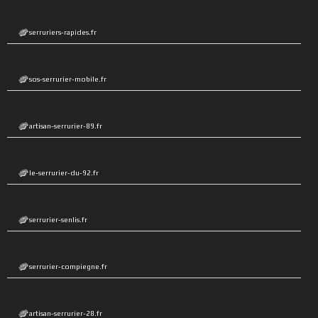
serruriers-rapides.fr
sos-serrurier-mobile.fr
artisan-serrurier-89.fr
le-serrurier-du-92.fr
serrurier-senlis.fr
serrurier-compiegne.fr
artisan-serrurier-28.fr