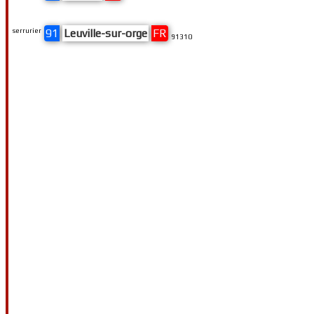
serrurier
91
Leuville-sur-orge
FR
91310