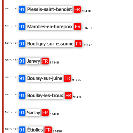
serrurier
91
Plessis-saint-benoist
FR
91410
serrurier
91
Marolles-en-hurepoix
FR
91630
serrurier
91
Boutigny-sur-essonne
FR
91820
serrurier
91
Janvry
FR
91640
serrurier
91
Bouray-sur-juine
FR
91850
serrurier
91
Boullay-les-troux
FR
91470
serrurier
91
Saclay
FR
91400
serrurier
91
Étiolles
FR
91450