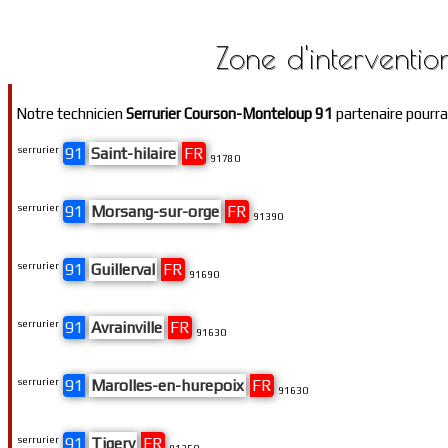
Zone d'interventio
Notre technicien
Serrurier Courson-Monteloup 91
partenaire pourrai
serrurier
91
Saint-hilaire
FR
91780
serrurier
91
Morsang-sur-orge
FR
91390
serrurier
91
Guillerval
FR
91690
serrurier
91
Avrainville
FR
91630
serrurier
91
Marolles-en-hurepoix
FR
91630
serrurier
91
Tigery
FR