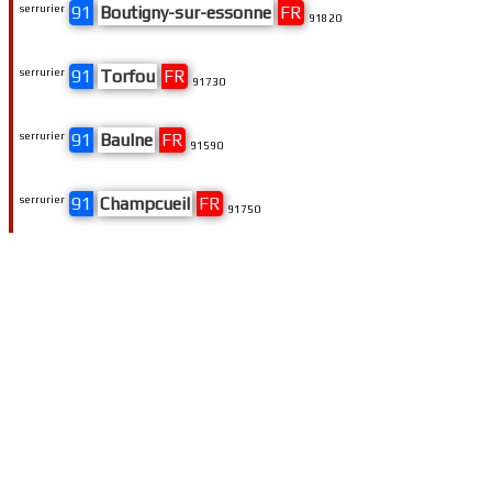
serrurier
91
Boutigny-sur-essonne
FR
91820
serrurier
91
Torfou
FR
91730
serrurier
91
Baulne
FR
91590
serrurier
91
Champcueil
FR
91750
serrurier
91
Nainville-les-roches
FR
91750
serrurier
91
La ville-du-bois
FR
91620
serrurier
91
Janville-sur-juine
FR
91510
serrurier
91
Vigneux-sur-seine
FR
91270