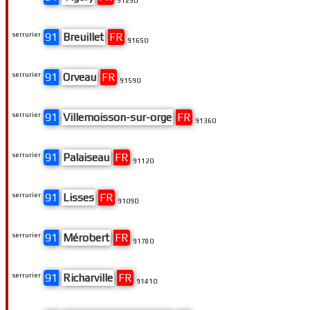
91250
serrurier
91
Breuillet
FR
91650
serrurier
91
Orveau
FR
91590
serrurier
91
Villemoisson-sur-orge
FR
91360
serrurier
91
Palaiseau
FR
91120
serrurier
91
Lisses
FR
91090
serrurier
91
Mérobert
FR
91780
serrurier
91
Richarville
FR
91410