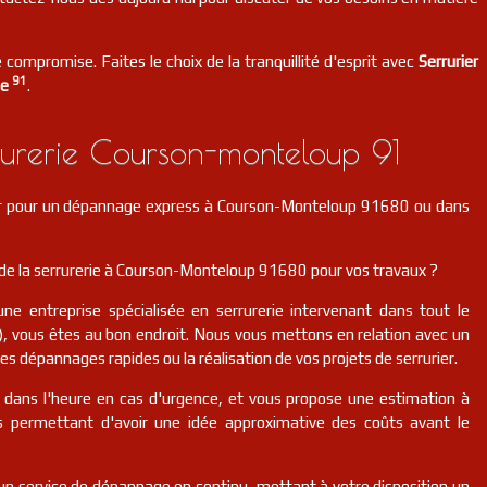
 compromise. Faites le choix de la tranquillité d'esprit avec
Serrurier
91
ne
.
urerie Courson-monteloup 91
ier pour un dépannage express à Courson-Monteloup 91680 ou dans
de la serrurerie à Courson-Monteloup 91680 pour vos travaux ?
une entreprise spécialisée en serrurerie intervenant dans tout le
, vous êtes au bon endroit. Nous vous mettons en relation avec un
des dépannages rapides ou la réalisation de vos projets de serrurier.
r dans l'heure en cas d'urgence, et vous propose une estimation à
us permettant d'avoir une idée approximative des coûts avant le
n service de dépannage en continu, mettant à votre disposition un