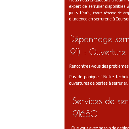
expert de serrurier disponibles
jours fériés,
(sous réserve de dispo
d'urgence en serrurerie à Courso
Dépannage serr
91) : Ouverture 
Rencontrez-vous des problèmes 
Pas de panique ! Notre technic
ouvertures de portes à serrurier.
Services de se
91680
Que vous ayez besoin de débloqu