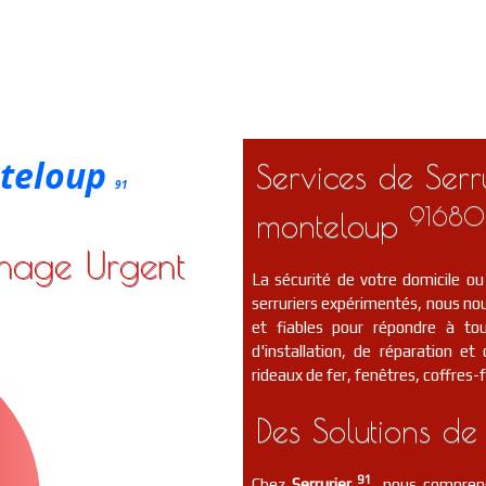
nteloup
Services de Serr
91
91680
monteloup
nnage Urgent
La sécurité de votre domicile ou
serruriers expérimentés, nous nou
et fiables pour répondre à to
d'installation, de réparation e
rideaux de fer, fenêtres, coffres-f
Des Solutions de
91
Chez
Serrurier
, nous compreno