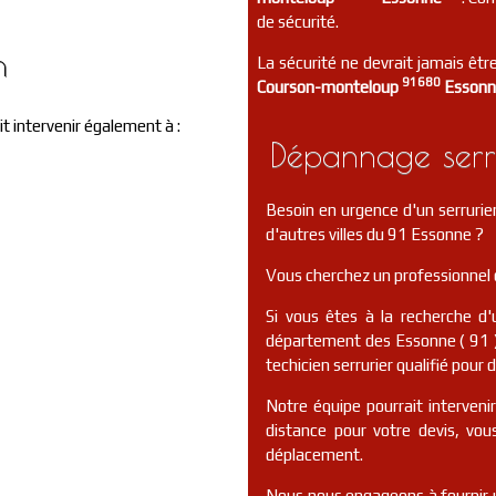
de sécurité.
n
La sécurité ne devrait jamais être
91680
Courson-monteloup
Esson
t intervenir également à :
Dépannage serr
Besoin en urgence d'un serrur
d'autres villes du 91 Essonne ?
Vous cherchez un professionnel 
Si vous êtes à la recherche d'
département des Essonne ( 91 )
techicien serrurier qualifié pour 
Notre équipe pourrait interveni
distance pour votre devis, vo
déplacement.
Nous nous engageons à fournir u