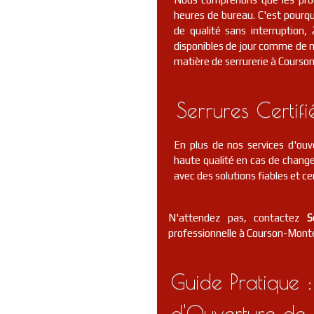
heures de bureau. C'est pourquo
de qualité sans interruptio
disponibles de jour comme de nu
matière de serrurerie à Courso
Serrures Certif
En plus de nos services d'ouv
haute qualité en cas de change
avec des solutions fiables et cer
N'attendez pas, contactez
S
professionnelle à Courson-Montel
Guide Pratique :
d'Ouverture de 