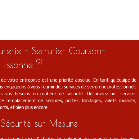
urerie - Serrurier Courson-
91
Essonne
 de votre entreprise est une priorité absolue. En tant qu'équipe de
s engageons à vous fournir des services de serrurerie professionnels
us vos besoins en matière de sécurité. Découvrez nos services
t de remplacement de serrures, portes, blindages, volets roulants,
orts, et bien plus encore.
 Sécurité sur Mesure
ns l'importance d'adapter les solutions de sécurité à vos besoins