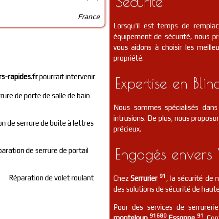
Sécurité
France
Lorsqu'il est temps de rempla
équipement de sécurité, nous p
vous aidons à choisir les meill
propriété.
rs-rapides.fr
pourrait intervenir
Expertise en Blin
ure de porte de salle de bain
Nous sommes spécialisés dans 
intrusions. De plus, nous proposon
n de serrure de boîte à lettres
précieux.
Engagés envers 
aration de serrure de portail
91
Réparation de volet roulant
Chez
Serrurier
, la sécurité de
des solutions de sécurité de haute
Pour des services de serrurerie
91680
91
monteloup
Essonne
. Co