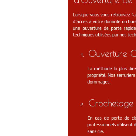
Lorsque vous vous retrouvez fa
d'accès à votre domicile ou bure
une ouverture de porte rapide 
techniques utilisées par nos tec
Ouverture C
La méthode la plus dire
propriété. Nos serrurier
dommages.
Crochetage 
En cas de perte de clé
professionnels utilisent 
sans clé.