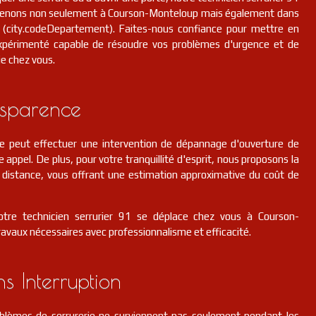
ervenons non seulement à Courson-Monteloup mais également dans
(city.codeDepartement). Faites-nous confiance pour mettre en
xpérimenté capable de résoudre vos problèmes d'urgence et de
ie chez vous.
nsparence
pe peut effectuer une intervention de dépannage d'ouverture de
e appel. De plus, pour votre tranquillité d'esprit, nous proposons la
 à distance, vous offrant une estimation approximative du coût de
otre technicien serrurier 91 se déplace chez vous à Courson-
ravaux nécessaires avec professionnalisme et efficacité.
ns Interruption
lèmes de serrurerie ne surviennent pas seulement pendant les