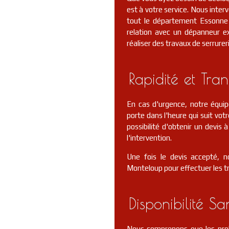
est à votre service. Nous int
tout le département Essonne 
relation avec un dépanneur e
réaliser des travaux de serrurer
Rapidité et Tra
En cas d'urgence, notre équi
porte dans l'heure qui suit votr
possibilité d'obtenir un devis
l'intervention.
Une fois le devis accepté, n
Monteloup pour effectuer les t
Disponibilité Sa
Nous comprenons que les prob