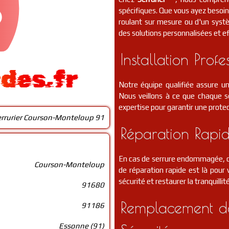
spécifiques. Que vous ayez besoin 
roulant sur mesure ou d'un syst
des solutions personnalisées et ef
Installation Profe
ides.fr
Notre équipe qualifiée assure un
Nous veillons à ce que chaque se
expertise pour garantir une protec
errurier Courson-Monteloup 91
Réparation Rapid
En cas de serrure endommagée, de
Courson-Monteloup
de réparation rapide est là pou
sécurité et restaurer la tranquillit
91680
Remplacement de
91186
Essonne (91)