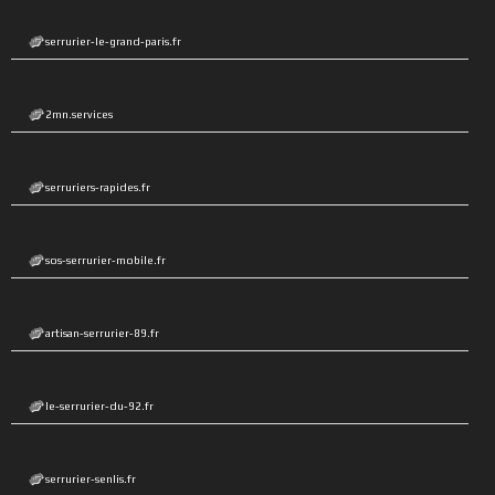
serrurier-le-grand-paris.fr
2mn.services
serruriers-rapides.fr
sos-serrurier-mobile.fr
artisan-serrurier-89.fr
le-serrurier-du-92.fr
serrurier-senlis.fr