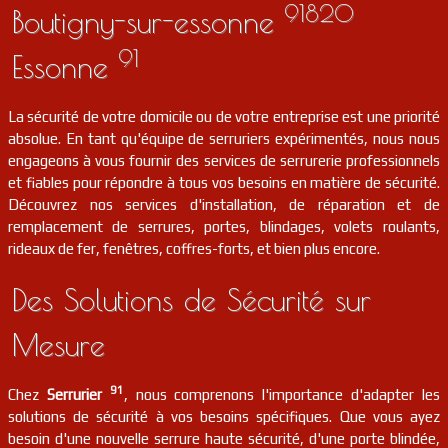
91820
Boutigny-sur-essonne
serrurier
91
Palaiseau
FR
91
91120
Essonne
serrurier
91
Forges-les-bains
FR
91470
La sécurité de votre domicile ou de votre entreprise est une priorité
absolue. En tant qu'équipe de serruriers expérimentés, nous nous
engageons à vous fournir des services de serrurerie professionnels
serrurier
91
Le plessis-pâté
FR
91220
et fiables pour répondre à tous vos besoins en matière de sécurité.
Découvrez nos services d'installation, de réparation et de
serrurier
91
Saint-vrain
FR
remplacement de serrures, portes, blindages, volets roulants,
91770
rideaux de fer, fenêtres, coffres-forts, et bien plus encore.
serrurier
91
Guibeville
FR
91630
Des Solutions de Sécurité sur
serrurier
91
Saint-cyr-la-rivière
FR
Mesure
91690
91
serrurier
91
Wissous
FR
Chez
Serrurier
, nous comprenons l'importance d'adapter les
91320
solutions de sécurité à vos besoins spécifiques. Que vous ayez
besoin d'une nouvelle serrure haute sécurité, d'une porte blindée,
serrurier