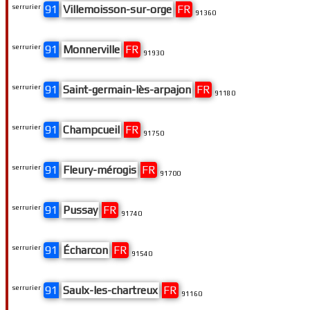
serrurier
91
Villemoisson-sur-orge
FR
91360
serrurier
91
Monnerville
FR
91930
serrurier
91
Saint-germain-lès-arpajon
FR
91180
serrurier
91
Champcueil
FR
91750
serrurier
91
Fleury-mérogis
FR
91700
serrurier
91
Pussay
FR
91740
serrurier
91
Écharcon
FR
91540
serrurier
91
Saulx-les-chartreux
FR
91160